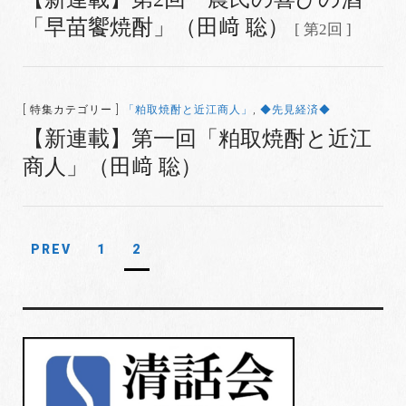
「早苗饗焼酎」（田﨑 聡）
[ 第2回 ]
[ 特集カテゴリー ]
「粕取焼酎と近江商人」
,
◆先見経済◆
【新連載】第一回「粕取焼酎と近江
商人」（田﨑 聡）
PREV
1
2
投
稿
ナ
ビ
ゲ
ー