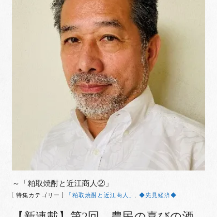
～「粕取焼酎と近江商人②」
[ 特集カテゴリー ]
「粕取焼酎と近江商人」
,
◆先見経済◆
【新連載】第2回 農民の喜びの酒