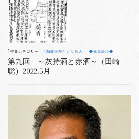
[ 特集カテゴリー ]
「粕取焼酎と近江商人」
,
◆先見経済◆
第九回 ～灰持酒と赤酒～（田崎
聡）2022.5月