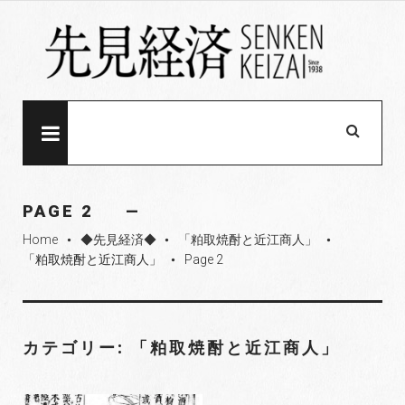
S
k
i
p
t
o
MENU
c
o
n
PAGE 2
t
Home
◆先見経済◆
「粕取焼酎と近江商人」
e
fiber_manual_record
fiber_manual_record
fiber_manual_record
「粕取焼酎と近江商人」
Page 2
fiber_manual_record
n
t
カテゴリー: 「粕取焼酎と近江商人」