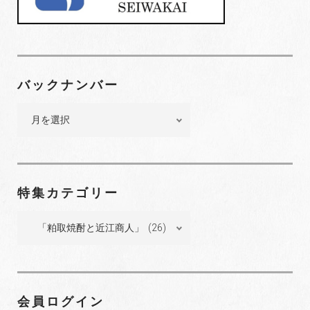
シ
ョ
ン
バックナンバー
バ
ッ
ク
ナ
ン
特集カテゴリー
バ
ー
特
集
カ
テ
ゴ
会員ログイン
リ