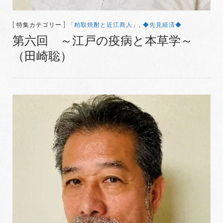
[ 特集カテゴリー ]
「粕取焼酎と近江商人」
,
◆先見経済◆
第六回 ～江戸の疫病と本草学～
（田崎聡）