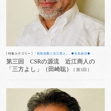
[ 特集カテゴリー ]
「粕取焼酎と近江商人」
,
◆先見経済◆
第三回 CSRの源流 近江商人の
「三方よし」（田崎聡）
[ 第3回 ]