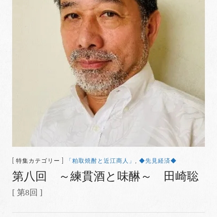
[ 特集カテゴリー ]
「粕取焼酎と近江商人」
,
◆先見経済◆
第八回 ～練貫酒と味醂～ 田崎聡
[ 第8回 ]