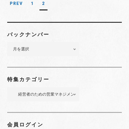
PREV
1
2
投
稿
ナ
ビ
バックナンバー
ゲ
バ
ー
ッ
シ
ク
ョ
ナ
ン
ン
特集カテゴリー
バ
ー
特
集
カ
テ
ゴ
会員ログイン
リ