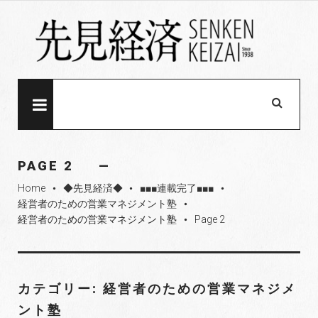
S
k
i
p
t
o
MENU
c
o
n
PAGE 2
t
Home
◆先見経済◆
■■■連載完了■■■
e
fiber_manual_record
fiber_manual_record
fiber_manual_record
経営者のための営業マネジメント塾
fiber_manual_record
n
経営者のための営業マネジメント塾
Page 2
fiber_manual_record
t
カテゴリー: 経営者のための営業マネジメ
ント塾