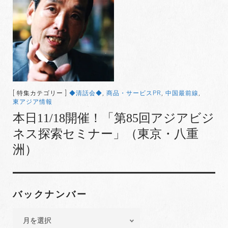
[ 特集カテゴリー ]
◆清話会◆
,
商品・サービスPR
,
中国最前線
,
東アジア情報
本日11/18開催！「第85回アジアビジ
ネス探索セミナー」（東京・八重
洲）
バックナンバー
バ
ッ