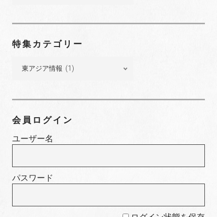
ク
ナ
ン
特集カテゴリー
バ
ー
特
集
カ
テ
ゴ
会員ログイン
リ
ー
ユーザー名
パスワード
ログイン状態を保存