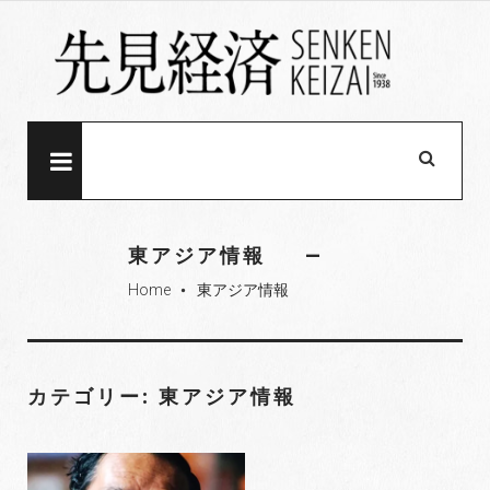
S
k
i
p
t
o
MENU
c
o
n
東アジア情報
t
Home
東アジア情報
e
fiber_manual_record
n
t
カテゴリー: 東アジア情報