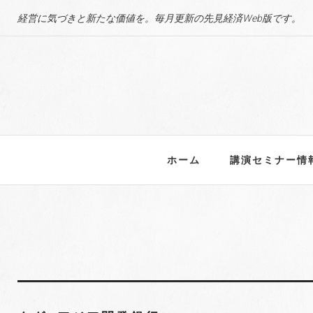
S
経営に気づきと新たな価値を。毎月更新の先見経済Web版です。
k
i
p
t
o
c
o
n
ホーム
講演セミナー情
t
e
n
t