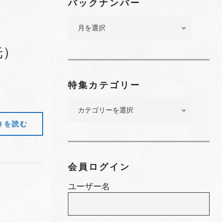
バックナンバー
バ
ッ
ク
光）
ナ
ン
バ
特集カテゴリー
ー
特
集
きを読む
カ
テ
ゴ
リ
会員ログイン
ー
ユーザー名