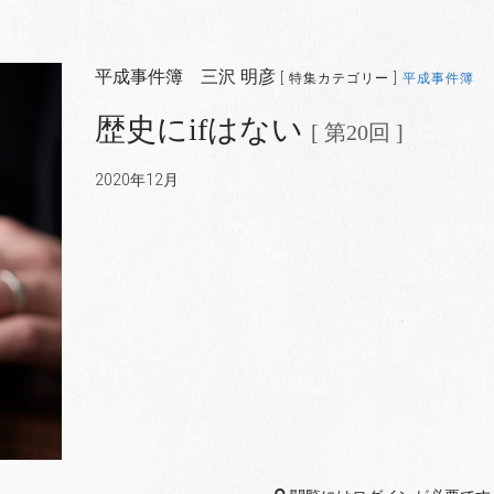
平成事件簿 三沢 明彦
[ 特集カテゴリー ]
平成事件簿
歴史にifはない
[ 第20回 ]
2020年12月