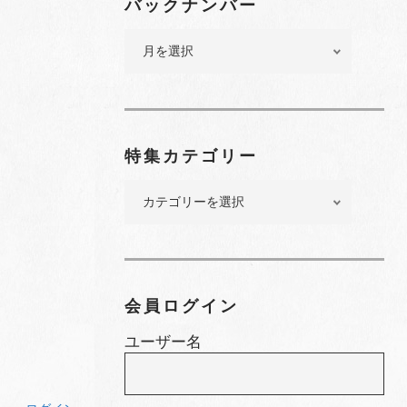
バックナンバー
バ
ッ
ク
ナ
ン
バ
特集カテゴリー
ー
特
集
カ
テ
ゴ
リ
会員ログイン
ー
ユーザー名