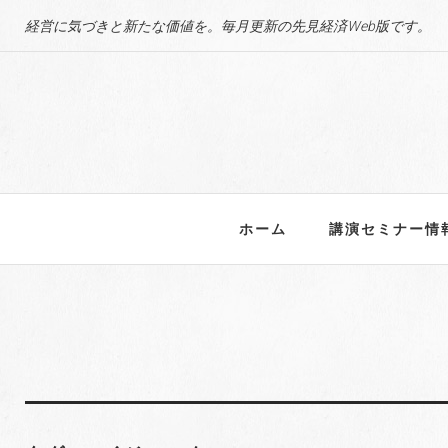
S
経営に気づきと新たな価値を。毎月更新の先見経済Web版です。
k
i
p
t
o
c
o
n
ホーム
講演セミナー情
t
e
n
t