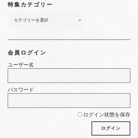
特集カテゴリー
バ
ー
特
集
カ
テ
ゴ
会員ログイン
リ
ー
ユーザー名
パスワード
ログイン状態を保存