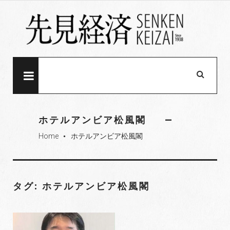
S
k
i
p
t
o
MENU
c
o
n
ホテルアンビア松風閣
t
Home
ホテルアンビア松風閣
e
fiber_manual_record
n
t
タグ: ホテルアンビア松風閣