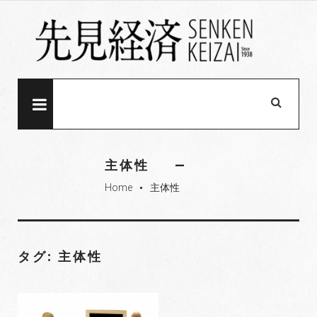
S
k
i
p
t
o
MENU
c
o
n
主体性
t
Home
主体性
e
fiber_manual_record
n
t
タグ: 主体性