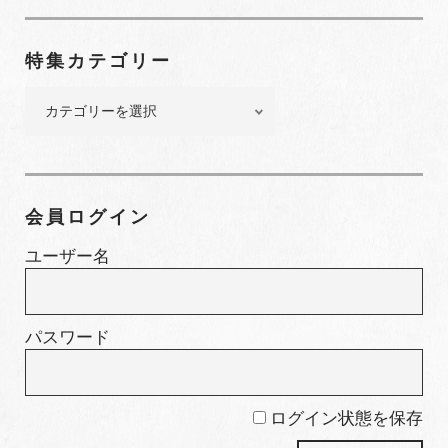
ナ
ン
特集カテゴリー
バ
ー
特
集
カ
テ
ゴ
会員ログイン
リ
ー
ユーザー名
パスワード
ログイン状態を保存