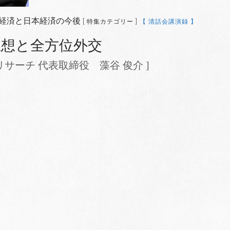
界経済と日本経済の今後
[ 特集カテゴリー ]
【 清話会講演録 】
思想と全方位外交
サーチ 代表取締役 藻谷 俊介 ]