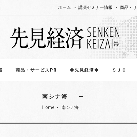
ホーム
講演セミナー情報
商品・サ
報
商品・サービスPR
◆先見経済◆
ＳＪＣ
南シナ海
Home
南シナ海
fiber_manual_record