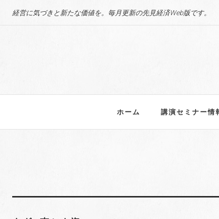
S
経営に気づきと新たな価値を。毎月更新の先見経済Web版です。
k
i
p
t
o
c
o
n
ホーム
講演セミナー情
t
e
n
t