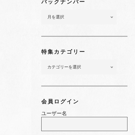
バックナンバー
バ
ッ
ク
ナ
ン
バ
特集カテゴリー
ー
特
集
カ
テ
ゴ
リ
会員ログイン
ー
ユーザー名