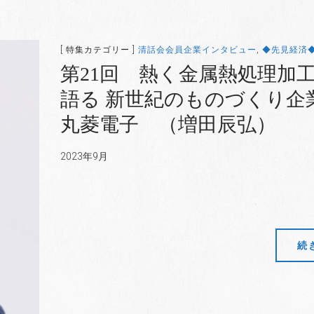
[ 特集カテゴリー ]
清話会会員企業インタビュー
,
◆先見経済
第21回 熱く金属熱処理加
語る 新世紀のものづくり企
丸菱電子 （増田辰弘）
2023年9月
続