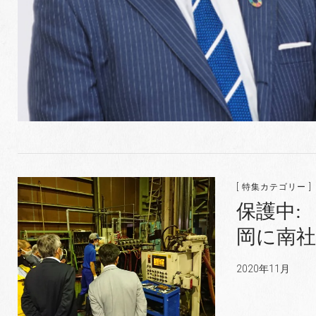
[ 特集カテゴリー ]
保護中:
岡に南社
2020年11月