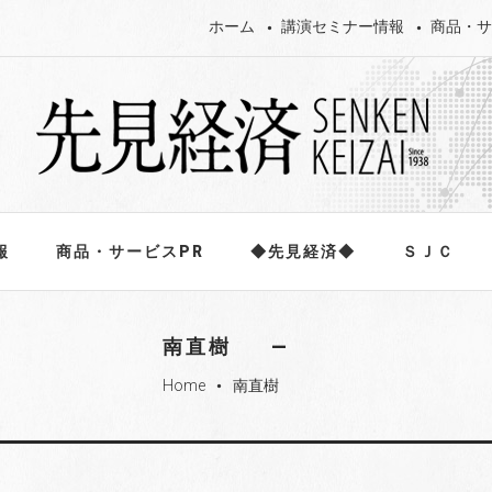
ホーム
講演セミナー情報
商品・サ
報
商品・サービスPR
◆先見経済◆
ＳＪＣ
南直樹
Home
南直樹
fiber_manual_record