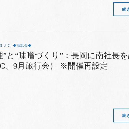
続
ＳＪＣ
,
◆清話会◆
理”と“味噌づくり”：長岡に南社長
JC、9月旅行会） ※開催再設定
続