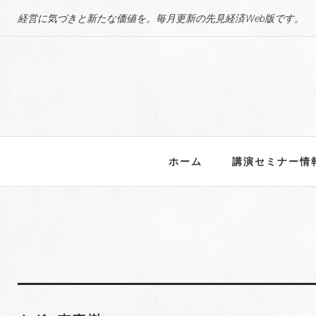
S
経営に気づきと新たな価値を。毎月更新の先見経済Web版です。
k
i
p
t
o
c
o
n
ホーム
講演セミナー情
t
e
n
t