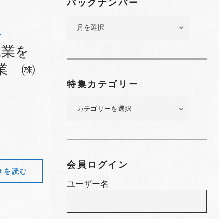
バックナンバー
バ
ッ
◆
ク
工業を
ナ
業 ㈱
ン
バ
特集カテゴリー
ー
特
集
カ
テ
ゴ
リ
会員ログイン
きを読む
ー
ユーザー名