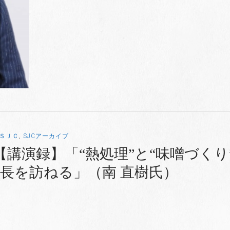
ＳＪＣ
,
SJCアーカイブ
 【講演録】「“熱処理”と“味噌づくり
長を訪ねる」（南 直樹氏）