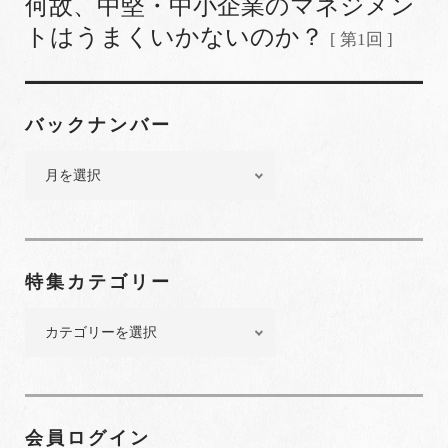
何故、中堅・中小企業のマネジメン
トはうまくいかないのか？
[ 第1回 ]
バックナンバー
バ
ッ
ク
ナ
ン
特集カテゴリー
バ
ー
特
集
カ
テ
ゴ
会員ログイン
リ