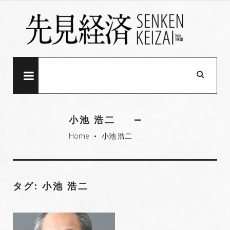
S
k
i
p
t
o
MENU
c
o
n
小池 浩二
t
Home
小池 浩二
e
fiber_manual_record
n
t
タグ: 小池 浩二