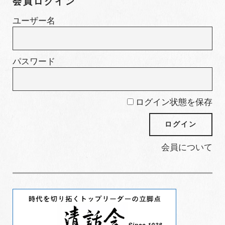
会員ログイン
リ
ー
ユーザー名
パスワード
ログイン状態を保存
会員について