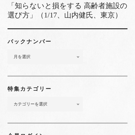
「知らないと損をする 高齢者施設の
選び方」（1/17、山内健氏、東京）
バックナンバー
バ
ッ
ク
ナ
ン
特集カテゴリー
バ
ー
特
集
カ
テ
ゴ