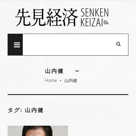
S
k
i
p
t
o
MENU
c
o
n
山内健
t
Home
山内健
e
fiber_manual_record
n
t
タグ: 山内健