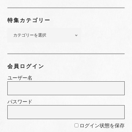
ナ
ン
特集カテゴリー
バ
ー
特
集
カ
テ
ゴ
会員ログイン
リ
ー
ユーザー名
パスワード
ログイン状態を保存