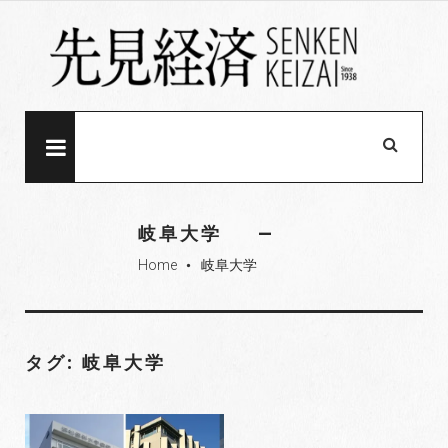
S
k
i
p
t
o
MENU
c
o
n
岐阜大学
t
Home
岐阜大学
e
fiber_manual_record
n
t
タグ: 岐阜大学