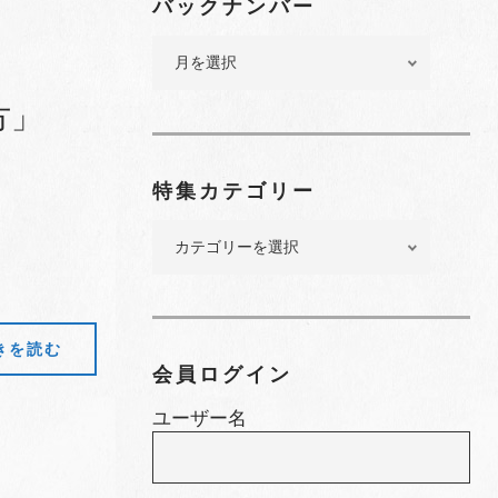
バックナンバー
バ
ッ
ク
方」
ナ
ン
バ
特集カテゴリー
ー
特
集
カ
テ
ゴ
きを読む
リ
会員ログイン
ー
ユーザー名