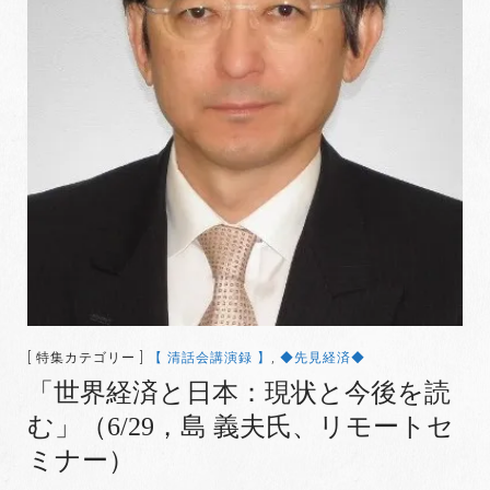
[ 特集カテゴリー ]
【 清話会講演録 】
,
◆先見経済◆
「世界経済と日本：現状と今後を読
む」（6/29，島 義夫氏、リモートセ
ミナー）