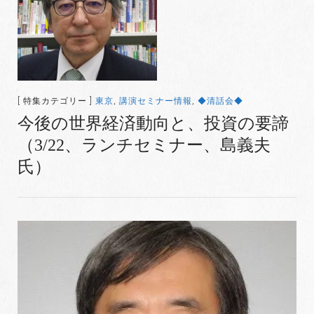
[ 特集カテゴリー ]
東京
,
講演セミナー情報
,
◆清話会◆
今後の世界経済動向と、投資の要諦
（3/22、ランチセミナー、島義夫
氏）