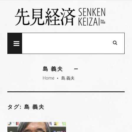
S
k
i
p
t
o
MENU
c
o
n
島 義夫
t
Home
島 義夫
e
fiber_manual_record
n
t
タグ: 島 義夫