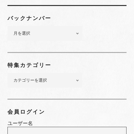
バックナンバー
バ
ッ
ク
ナ
ン
特集カテゴリー
バ
ー
特
集
カ
テ
ゴ
会員ログイン
リ
ー
ユーザー名