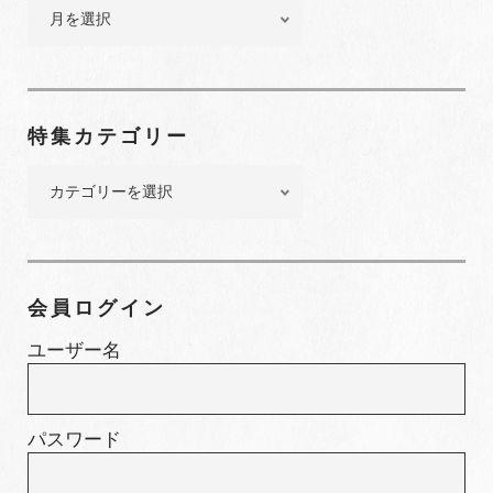
バ
ッ
ク
ナ
ン
特集カテゴリー
バ
ー
特
集
カ
テ
ゴ
会員ログイン
リ
ー
ユーザー名
パスワード