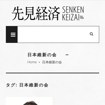
S
k
i
p
t
o
MENU
c
o
n
日本維新の会
t
Home
日本維新の会
e
fiber_manual_record
n
t
タグ: 日本維新の会