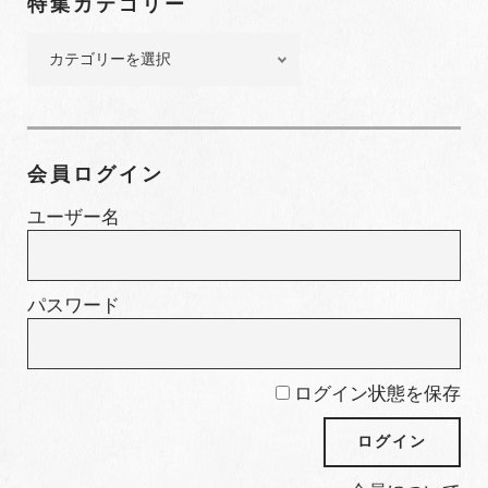
特集カテゴリー
バ
ー
特
集
カ
テ
ゴ
会員ログイン
リ
ー
ユーザー名
パスワード
ログイン状態を保存