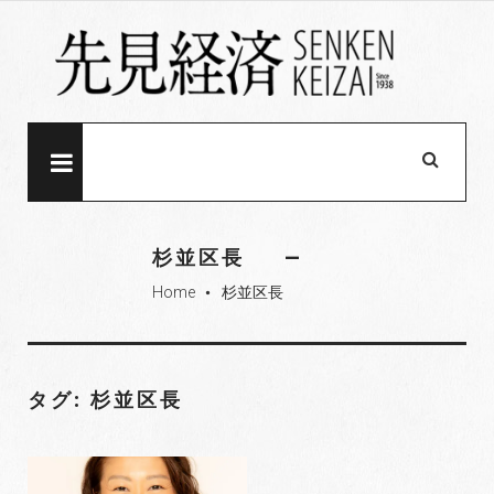
S
k
i
p
t
o
MENU
c
o
n
杉並区長
t
Home
杉並区長
e
fiber_manual_record
n
t
タグ: 杉並区長