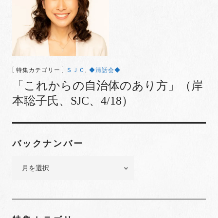
[ 特集カテゴリー ]
ＳＪＣ
,
◆清話会◆
「これからの自治体のあり方」（岸
本聡子氏、SJC、4/18）
バックナンバー
バ
ッ
ク
ナ
ン