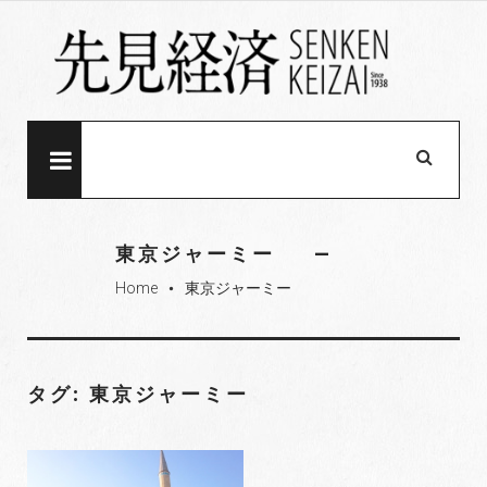
S
k
i
p
t
o
MENU
c
o
n
東京ジャーミー
t
Home
東京ジャーミー
e
fiber_manual_record
n
t
タグ: 東京ジャーミー