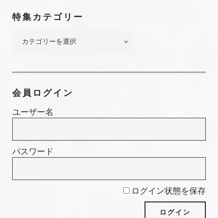
ン
特集カテゴリー
バ
ー
特
集
カ
テ
ゴ
会員ログイン
リ
ー
ユーザー名
パスワード
ログイン状態を保存