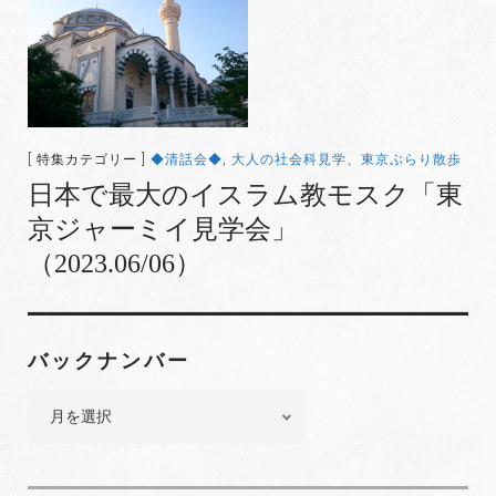
[ 特集カテゴリー ]
◆清話会◆
,
大人の社会科見学、東京ぶらり散歩
日本で最大のイスラム教モスク「東
京ジャーミイ見学会」
（2023.06/06）
バックナンバー
バ
ッ
ク
ナ