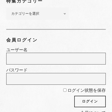
特集カテゴリー
バ
ー
特
集
カ
テ
ゴ
会員ログイン
リ
ー
ユーザー名
パスワード
ログイン状態を保存