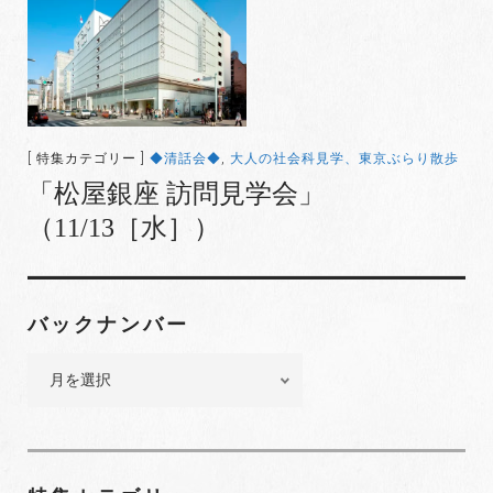
[ 特集カテゴリー ]
◆清話会◆
,
大人の社会科見学、東京ぶらり散歩
「松屋銀座 訪問見学会」
（11/13［水］）
バックナンバー
バ
ッ
ク
ナ
ン