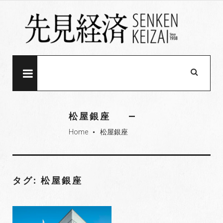
S
k
i
p
t
o
MENU
c
o
n
松屋銀座
t
Home
松屋銀座
e
fiber_manual_record
n
t
タグ: 松屋銀座