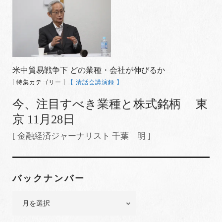
米中貿易戦争下 どの業種・会社が伸びるか
[ 特集カテゴリー ]
【 清話会講演録 】
今、注目すべき業種と株式銘柄 東
京 11月28日
[ 金融経済ジャーナリスト 千葉 明 ]
バックナンバー
バ
ッ
ク