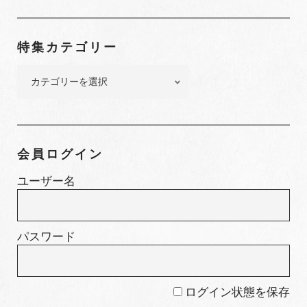
ナ
ン
特集カテゴリー
バ
ー
特
集
カ
テ
ゴ
会員ログイン
リ
ー
ユーザー名
パスワード
ログイン状態を保存