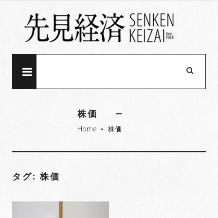
S
k
i
p
t
o
MENU
c
o
n
株価
t
Home
株価
e
fiber_manual_record
n
t
タグ: 株価