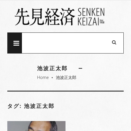
S
k
i
p
t
o
MENU
c
o
n
池波正太郎
t
Home
池波正太郎
e
fiber_manual_record
n
t
タグ: 池波正太郎