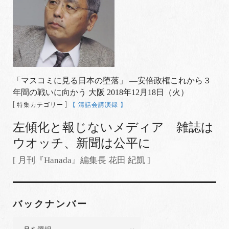
「マスコミに見る日本の堕落」 —安倍政権これから３
年間の戦いに向かう 大阪 2018年12月18日（火）
[ 特集カテゴリー ]
【 清話会講演録 】
左傾化と報じないメディア 雑誌は
ウオッチ、新聞は公平に
[ 月刊『Hanada』編集長 花田 紀凱 ]
バックナンバー
バ