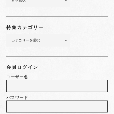
ッ
ク
ナ
ン
特集カテゴリー
バ
ー
特
集
カ
テ
ゴ
会員ログイン
リ
ー
ユーザー名
パスワード