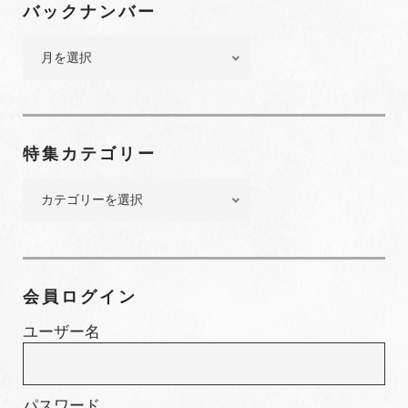
バックナンバー
バ
ッ
ク
ナ
ン
特集カテゴリー
バ
ー
特
集
カ
テ
ゴ
会員ログイン
リ
ー
ユーザー名
パスワード