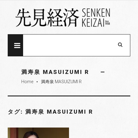
S
k
i
p
t
o
MENU
c
o
n
満寿泉 MASUIZUMI R
t
Home
満寿泉 MASUIZUMI R
e
fiber_manual_record
n
t
タグ: 満寿泉 MASUIZUMI R