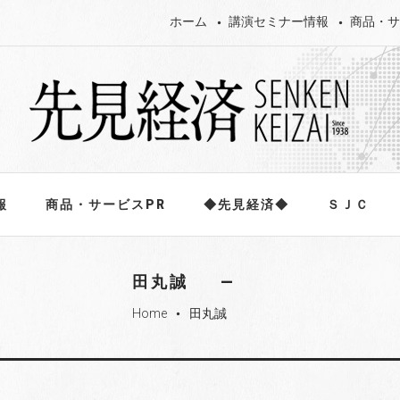
ホーム
講演セミナー情報
商品・サ
報
商品・サービスPR
◆先見経済◆
ＳＪＣ
田丸誠
Home
田丸誠
fiber_manual_record