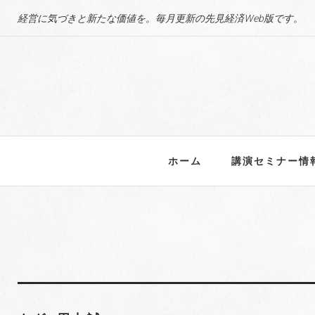
S
経営に気づきと新たな価値を。毎月更新の先見経済Web版です。
k
i
p
t
o
c
o
n
ホーム
講演セミナー情
t
e
n
t