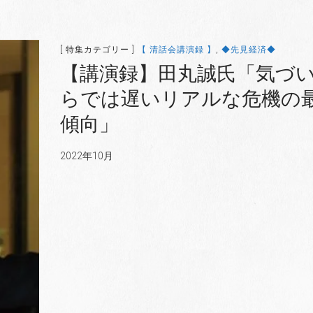
[ 特集カテゴリー ]
【 清話会講演録 】
,
◆先見経済◆
【講演録】田丸誠氏「気づ
らでは遅いリアルな危機の
傾向」
2022年10月