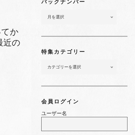
バックナンバー
バ
ッ
ク
いてか
ナ
最近の
ン
バ
特集カテゴリー
ー
特
集
カ
テ
ゴ
リ
会員ログイン
ー
ユーザー名