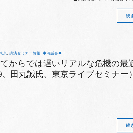
続
東京
,
講演セミナー情報
,
◆清話会◆
いてからでは遅いリアルな危機の最
/9、田丸誠氏、東京ライブセミナー
続