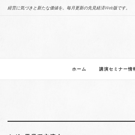
S
経営に気づきと新たな価値を。毎月更新の先見経済Web版です。
k
i
p
t
o
c
o
n
ホーム
講演セミナー情
t
e
n
t