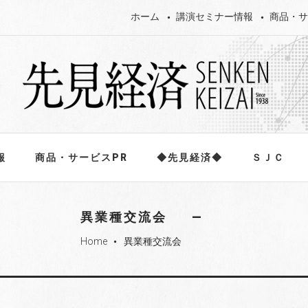
ホーム
講演セミナー情報
商品・サ
報
商品・サービスPR
◆先見経済◆
ＳＪＣ
異業種交流会
Home
異業種交流会
fiber_manual_record