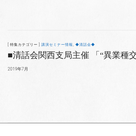
[ 特集カテゴリー ]
講演セミナー情報
,
◆清話会◆
■清話会関西支局主催 「“異業種
2019年7月