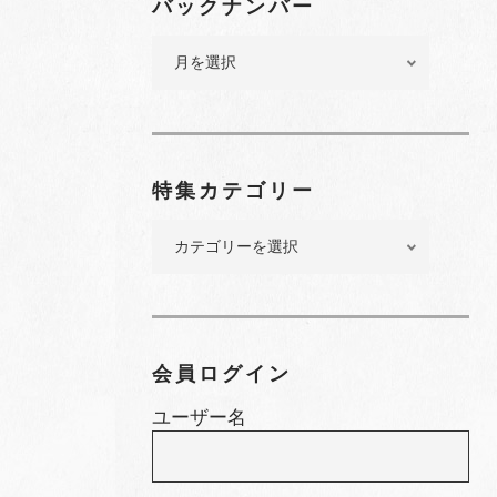
バックナンバー
バ
ッ
ク
ナ
ン
バ
特集カテゴリー
ー
特
集
カ
テ
ゴ
リ
会員ログイン
ー
ユーザー名