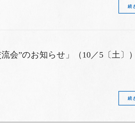
続
交流会”のお知らせ」（10／5〔土〕
続