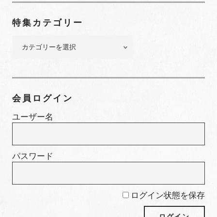
ナ
ン
特集カテゴリー
バ
ー
特
集
カ
テ
ゴ
会員ログイン
リ
ー
ユーザー名
パスワード
ログイン状態を保存