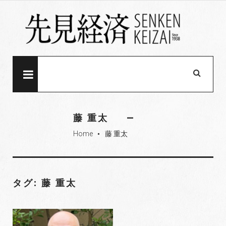
S
k
i
p
t
o
MENU
c
o
n
藤 重太
t
Home
藤 重太
e
fiber_manual_record
n
t
タグ: 藤 重太