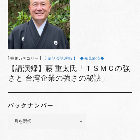
[ 特集カテゴリー ]
【 清話会講演録 】
,
◆先見経済◆
【講演録】藤 重太氏「ＴＳＭＣの強
さと 台湾企業の強さの秘訣」
バックナンバー
バ
ッ
ク