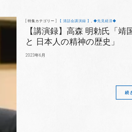
[ 特集カテゴリー ]
【 清話会講演録 】
,
◆先見経済◆
【講演録】高森 明勅氏「靖
と 日本人の精神の歴史」
2023年6月
続