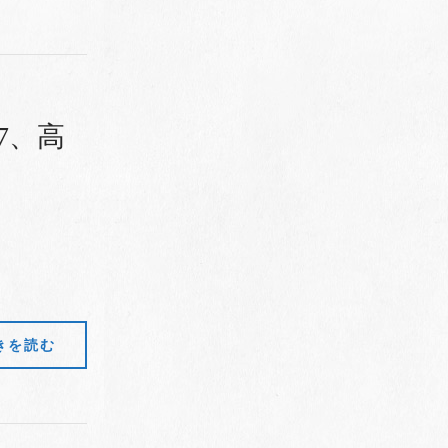
7、高
きを読む