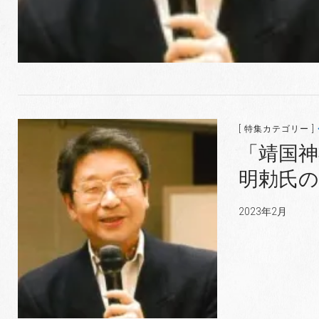
[ 特集カテゴリー ]
「靖国神
明勅氏の講
2023年2月