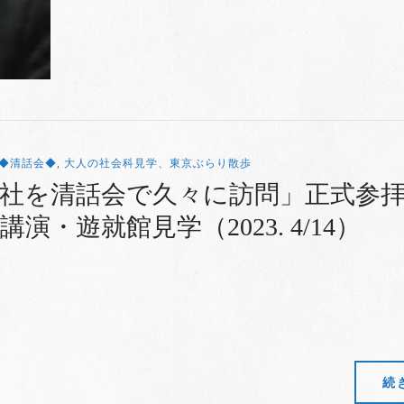
◆清話会◆
,
大人の社会科見学、東京ぶらり散歩
社を清話会で久々に訪問」正式参
演・遊就館見学（2023. 4/14）
続