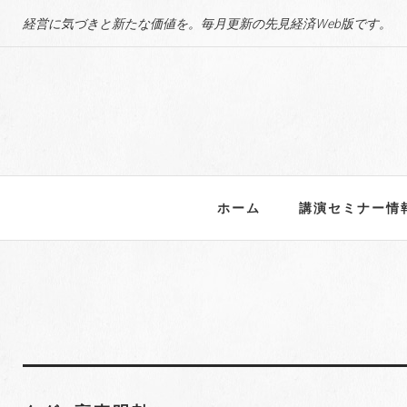
S
経営に気づきと新たな価値を。毎月更新の先見経済Web版です。
k
i
p
t
o
c
o
n
ホーム
講演セミナー情
t
e
n
t