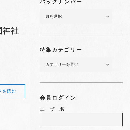
バックナンバー
バ
ッ
ク
国神社
ナ
ン
バ
特集カテゴリー
ー
特
集
カ
テ
ゴ
きを読む
リ
会員ログイン
ー
ユーザー名