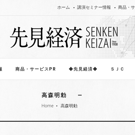
ホーム
講演セミナー情報
商品・サ
報
商品・サービスPR
◆先見経済◆
ＳＪＣ
高森明勅
Home
高森明勅
fiber_manual_record