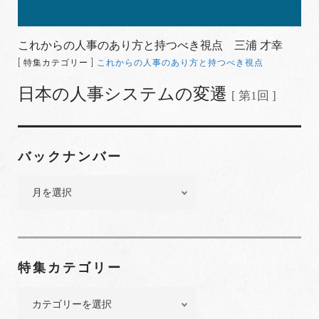
これからの人事のあり方と持つべき視点 三浦 才幸
[ 特集カテゴリー ]
これからの人事のあり方と持つべき視点
日本の人事システムの変遷
[ 第1回 ]
バックナンバー
バ
ッ
ク
ナ
ン
特集カテゴリー
バ
ー
特
集