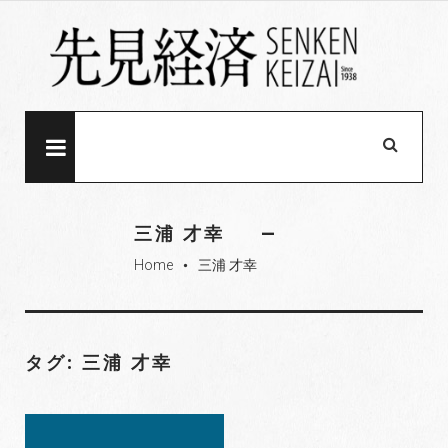
S
k
i
p
t
o
MENU
c
o
n
三浦 才幸
t
Home
三浦 才幸
e
fiber_manual_record
n
t
タグ: 三浦 才幸