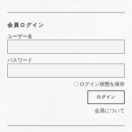
カ
テ
ゴ
会員ログイン
リ
ー
ユーザー名
パスワード
ログイン状態を保存
会員について