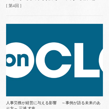
[ 第4回 ]
人事労務が経営に与える影響 ～事例が語る未来のあ
り方～ 三浦 才幸