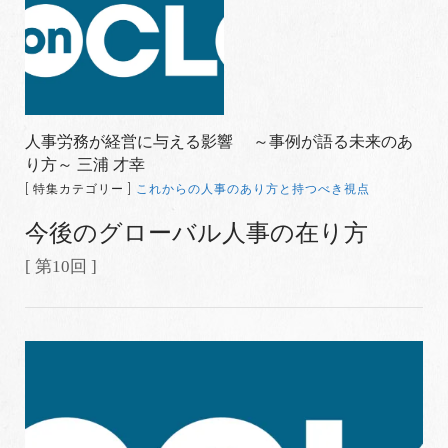
人事労務が経営に与える影響 ～事例が語る未来のあ
り方～ 三浦 才幸
[ 特集カテゴリー ]
これからの人事のあり方と持つべき視点
今後のグローバル人事の在り方
[ 第10回 ]