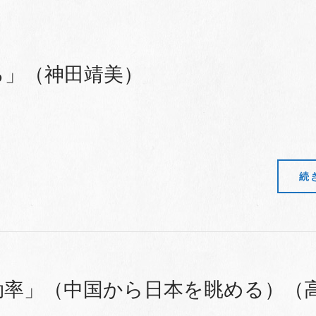
ろ」（神田靖美）
続
効率」（中国から日本を眺める）（