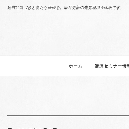
S
経営に気づきと新たな価値を。毎月更新の先見経済Web版です。
k
i
p
t
o
c
o
n
ホーム
講演セミナー情
t
e
n
t