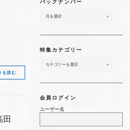
バックナンバー
バ
ッ
ク
ナ
ン
バ
特集カテゴリー
ー
特
集
きを読む
カ
テ
ゴ
リ
会員ログイン
ー
ユーザー名
高田