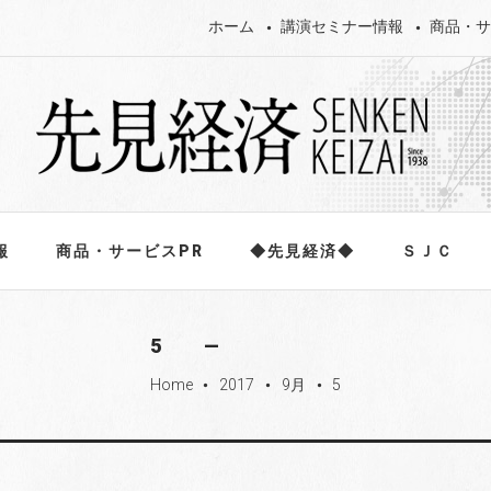
ホーム
講演セミナー情報
商品・サ
報
商品・サービスPR
◆先見経済◆
ＳＪＣ
5
Home
2017
9月
5
fiber_manual_record
fiber_manual_record
fiber_manual_record