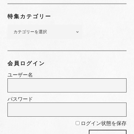
ナ
ン
特集カテゴリー
バ
ー
特
集
カ
テ
ゴ
会員ログイン
リ
ー
ユーザー名
パスワード
ログイン状態を保存