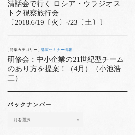
清話会で行く ロシア・ウラジオス
トク視察旅行会
〔2018.6/19〔火〕-/23〔土〕〕
[ 特集カテゴリー ]
講演セミナー情報
研修会：中小企業の21世紀型チーム
のあり方を提案！（4月）（小池浩
二）
バックナンバー
バ
ッ
ク