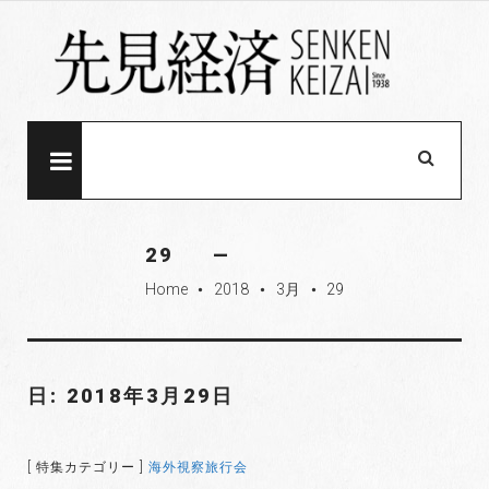
S
k
i
p
t
o
MENU
c
o
n
29
t
Home
2018
3月
29
e
fiber_manual_record
fiber_manual_record
fiber_manual_record
n
t
日: 2018年3月29日
[ 特集カテゴリー ]
海外視察旅行会