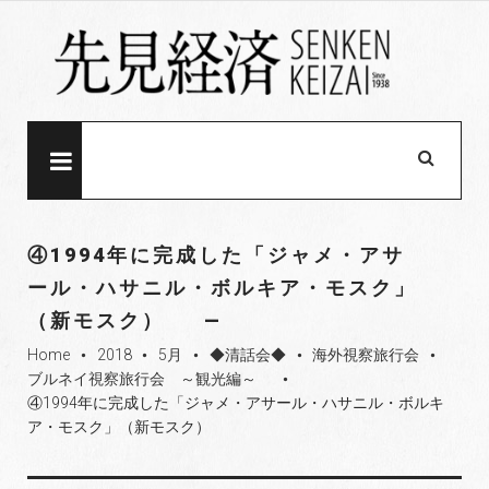
S
k
i
p
t
o
MENU
c
o
n
④1994年に完成した「ジャメ・アサ
t
ール・ハサニル・ボルキア・モスク」
e
（新モスク）
n
t
Home
2018
5月
◆清話会◆
海外視察旅行会
fiber_manual_record
fiber_manual_record
fiber_manual_record
fiber_manual_record
fiber_manual_record
ブルネイ視察旅行会 ～観光編～
fiber_manual_record
④1994年に完成した「ジャメ・アサール・ハサニル・ボルキ
ア・モスク」（新モスク）