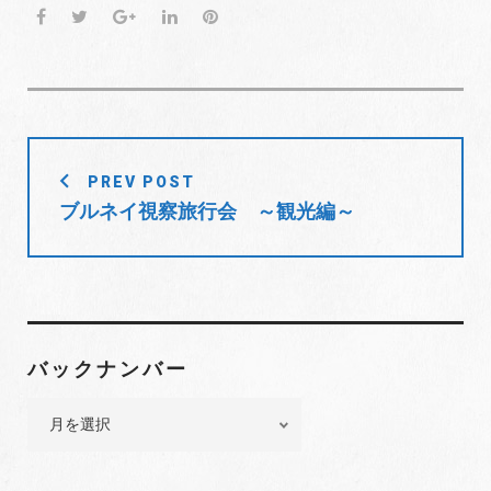
F
T
G
L
P
a
w
o
i
i
c
i
o
n
n
e
t
g
k
t
b
t
l
e
e
o
e
e
d
r
投
o
r
+
I
e
PREV POST
稿
k
n
s
ブルネイ視察旅行会 ～観光編～
t
ナ
ビ
ゲ
ー
シ
バックナンバー
ョ
ン
バ
ッ
ク
ナ