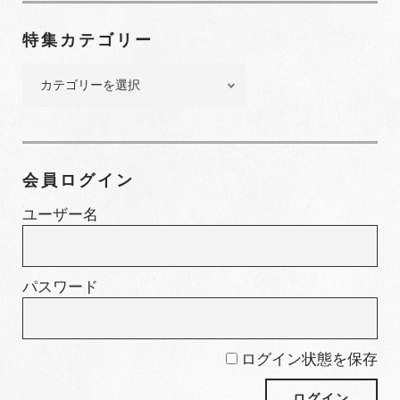
ン
特集カテゴリー
バ
ー
特
集
カ
テ
ゴ
会員ログイン
リ
ー
ユーザー名
パスワード
ログイン状態を保存