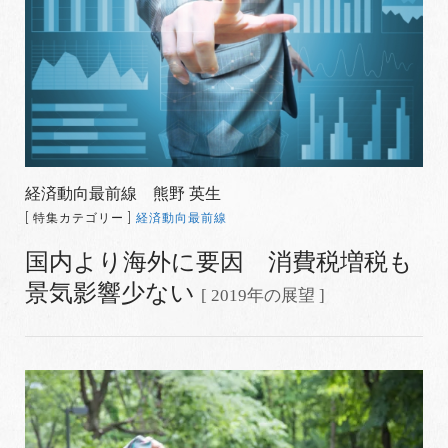
経済動向最前線 熊野 英生
[ 特集カテゴリー ]
経済動向最前線
国内より海外に要因 消費税増税も
景気影響少ない
[ 2019年の展望 ]