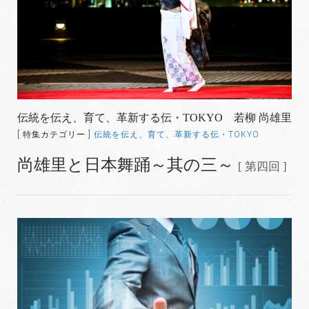
伝統を伝え、育て、革新する伝・TOKYO 若柳 尚雄里
[ 特集カテゴリー ]
伝統を伝え、育て、革新する伝・TOKYO
尚雄里と日本舞踊～其の三～
[ 第四回 ]