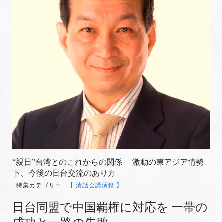
“親日”台湾とのこれからの関係 ―激動の東アジア情勢
下、今後の日台交流のあり方
[ 特集カテゴリー ]
【 清話会講演録 】
日台同盟で中国覇権に対応を 一帯の