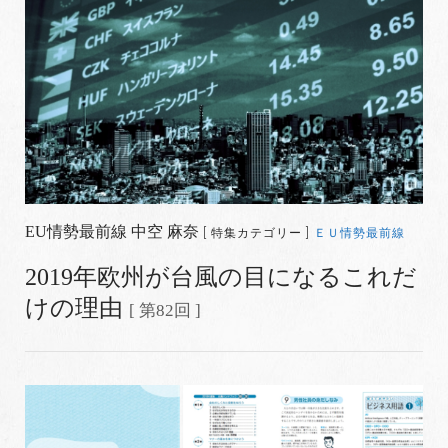
EU情勢最前線 中空 麻奈
[ 特集カテゴリー ]
ＥＵ情勢最前線
2019年欧州が台風の目になるこれだ
けの理由
[ 第82回 ]