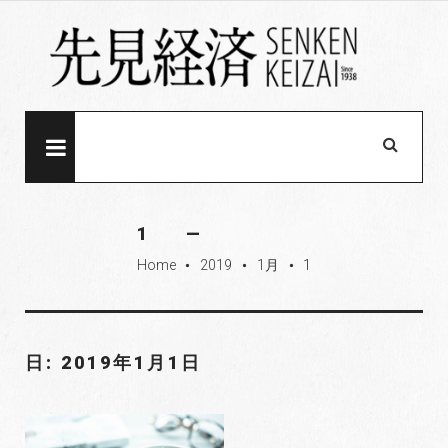
S
k
i
p
t
o
MENU
c
o
n
1
t
Home
2019
1月
1
e
fiber_manual_record
fiber_manual_record
fiber_manual_record
n
t
日: 2019年1月1日