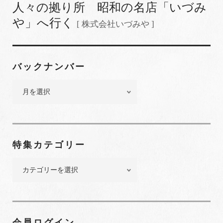
人々の拠り所 昭和の名店「いづみ
や」へ行く
[ 株式会社いづみや ]
バックナンバー
バ
ッ
ク
ナ
ン
特集カテゴリー
バ
ー
特
集
カ
テ
ゴ
会員ログイン