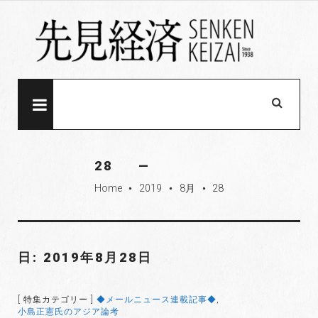
S
k
i
p
t
o
MENU
c
o
n
28
t
Home
2019
8月
28
e
fiber_manual_record
fiber_manual_record
fiber_manual_record
n
t
日: 2019年8月28日
[ 特集カテゴリー ]
◆メールニュース連載記事◆
,
小島正憲氏のアジア論考