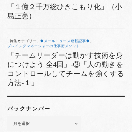
「１億２千万総ひきこもり化」（小
島正憲）
[ 特集カテゴリー ]
◆メールニュース連載記事◆
,
プレイングマネージャーの仕事術メソッド
「チームリーダーは動かす技術を身
につけよう 全4回」-③「人の動きを
コントロールしてチームを強くする
方法-１」
バックナンバー
バ
ッ