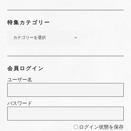
ク
ナ
ン
特集カテゴリー
バ
ー
特
集
カ
テ
ゴ
会員ログイン
リ
ー
ユーザー名
パスワード
ログイン状態を保存