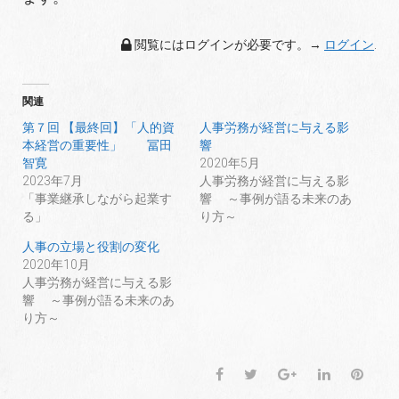
閲覧にはログインが必要です。→
ログイン
.
関連
第７回 【最終回】「人的資
人事労務が経営に与える影
本経営の重要性」 冨田
響
智寛
2020年5月
2023年7月
人事労務が経営に与える影
「事業継承しながら起業す
響 ～事例が語る未来のあ
る」
り方～
人事の立場と役割の変化
2020年10月
人事労務が経営に与える影
響 ～事例が語る未来のあ
り方～
F
T
G
L
P
a
w
o
i
i