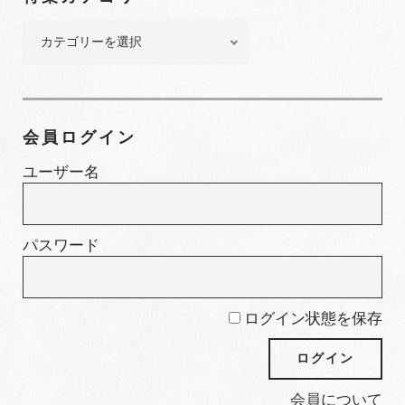
ー
特
集
カ
テ
ゴ
会員ログイン
リ
ー
ユーザー名
パスワード
ログイン状態を保存
会員について