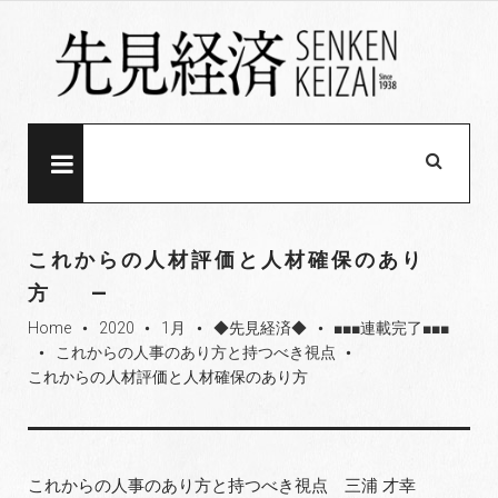
S
k
i
p
t
o
MENU
c
o
n
これからの人材評価と人材確保のあり
t
方
e
Home
2020
1月
◆先見経済◆
■■■連載完了■■■
n
fiber_manual_record
fiber_manual_record
fiber_manual_record
fiber_manual_record
これからの人事のあり方と持つべき視点
t
fiber_manual_record
fiber_manual_record
これからの人材評価と人材確保のあり方
これからの人事のあり方と持つべき視点 三浦 才幸