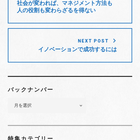
社会が変われば、マネジメント方法も
ナ
人の役割も変わらざるを得ない
ビ
ゲ
ー
シ
NEXT POST
ョ
イノベーションで成功するには
ン
バックナンバー
バ
ッ
ク
ナ
ン
特集カテゴリー
バ