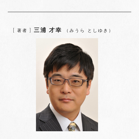
c
i
o
n
n
e
t
g
k
t
b
t
l
e
e
o
e
e
d
r
三浦 才幸
[ 著者 ]
（みうら としゆき）
o
r
+
I
e
k
n
s
t