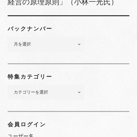
経営の原理原則」（小林一光氏）
バックナンバー
バ
ッ
ク
ナ
ン
特集カテゴリー
バ
ー
特
集
カ
テ
ゴ
会員ログイン
リ
ー
ユーザー名