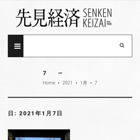
S
k
i
p
t
o
MENU
c
o
n
7
t
Home
2021
1月
7
e
fiber_manual_record
fiber_manual_record
fiber_manual_record
n
t
日: 2021年1月7日