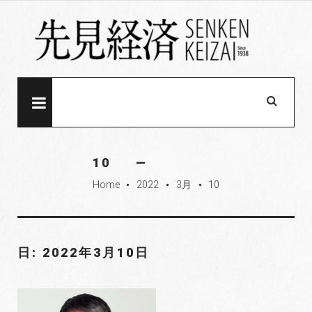
S
k
i
p
t
o
MENU
c
o
n
10
t
Home
2022
3月
10
e
fiber_manual_record
fiber_manual_record
fiber_manual_record
n
t
日: 2022年3月10日