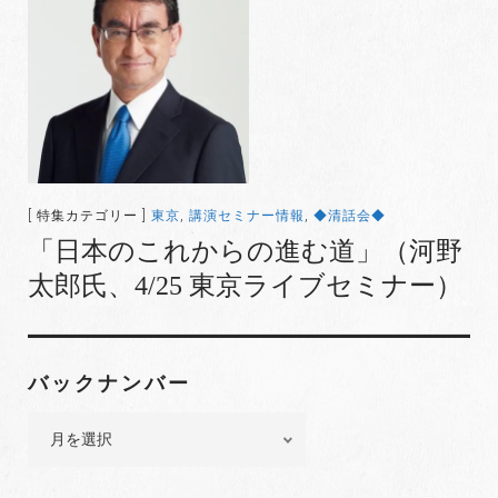
[ 特集カテゴリー ]
東京
,
講演セミナー情報
,
◆清話会◆
「日本のこれからの進む道」（河野
太郎氏、4/25 東京ライブセミナー）
バックナンバー
バ
ッ
ク