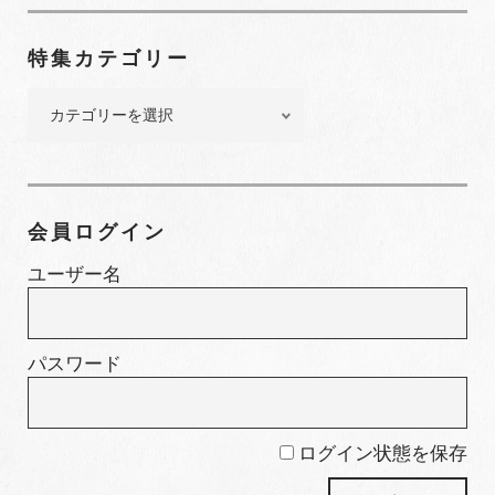
ナ
ン
特集カテゴリー
バ
ー
特
集
カ
テ
ゴ
会員ログイン
リ
ー
ユーザー名
パスワード
ログイン状態を保存