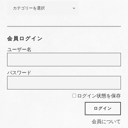
ー
特
集
カ
テ
ゴ
会員ログイン
リ
ー
ユーザー名
パスワード
ログイン状態を保存
会員について