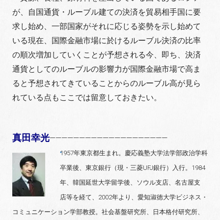
が、自国通貨・ルーブル建ての決済を貿易相手国に要
求し始め、一部国家がそれに応じる姿勢を示し始めて
いる現在、国際金融市場に於けるルーブル決済の比率
の順次増加していくことが予想される今、即ち、決済
通貨としてのルーブルの影響力が国際金融市場で高ま
ると予想されてきていることからのルーブル高が見ら
れている点もここでは留意しておきたい。
真田幸光
————————————————————
1957年東京都生まれ。慶応義塾大学法学部政治学科
卒業後、東京銀行（現・三菱UFJ銀行）入行。1984
年、韓国延世大学留学後、ソウル支店、名古屋支
店等を経て、2002年より、愛知淑徳大学ビジネス・
コミュニケーション学部教授。社会基盤研究所、日本格付研究所、