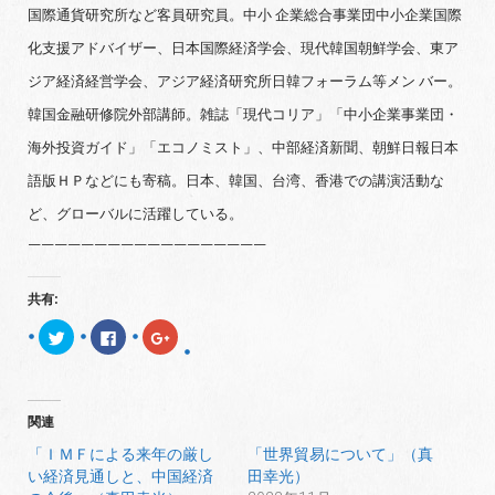
国際通貨研究所など客員研究員。中小 企業総合事業団中小企業国際
化支援アドバイザー、日本国際経済学会、現代韓国朝鮮学会、東ア
ジア経済経営学会、アジア経済研究所日韓フォーラム等メン バー。
韓国金融研修院外部講師。雑誌「現代コリア」「中小企業事業団・
海外投資ガイド」「エコノミスト」、中部経済新聞、朝鮮日報日本
語版ＨＰなどにも寄稿。日本、韓国、台湾、香港での講演活動な
ど、グローバルに活躍している。
——————————————————
共有:
ク
F
ク
リ
a
リ
ッ
c
ッ
ク
e
ク
し
b
し
て
o
て
T
o
G
関連
w
k
o
i
で
o
t
共
g
「ＩＭＦによる来年の厳し
「世界貿易について」（真
t
有
l
い経済見通しと、中国経済
田幸光）
e
す
e
r
る
+