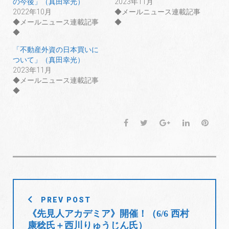
の今後」（真田幸光）
2023年11月
で
に
で
共
は
共
2022年10月
◆メールニュース連載記事
有
ク
有
◆メールニュース連載記事
◆
(
リ
(
新
ッ
新
◆
し
ク
し
い
し
い
ウ
て
ウ
「不動産外資の日本買いに
ィ
く
ィ
ついて」（真田幸光）
ン
だ
ン
ド
さ
ド
2023年11月
ウ
い
ウ
で
(
で
◆メールニュース連載記事
開
新
開
◆
き
し
き
ま
い
ま
す
ウ
す
)
ィ
)
ン
ド
F
T
G
L
P
ウ
で
a
w
o
i
i
開
き
c
i
o
n
n
ま
e
t
g
k
t
す
)
b
t
l
e
e
o
e
e
d
r
投
o
r
+
I
e
PREV POST
稿
k
n
s
《先見人アカデミア》開催！（6/6 西村
t
ナ
康稔氏＋西川りゅうじん氏）