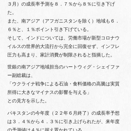
３月）の成長率予測を８．７％から８％に引き下げ
た。
また、南アジア（アフガニスタンを除く）地域も６．
６％と、１％ポイント引き下げている。
そして、インドについては、労働市場が新型コロナウ
イルスの世界的大流行から完全に回復せず、インフレ
圧力も高まり、家計消費が制限されると指摘した。
世銀の南アジア地域担当のハートウィグ・シェイファ
ー副総裁は、
「ウクライナ戦争による石油・食料価格の高騰は実質
所得に大きなマイナスの影響を与える」
との見方を示した。
パキスタンの今年度（２２年６月終了）の成長率予想
は３．４％から４．３％に引き上げられたが、来年度
の予測値は４％に据え置かれている。