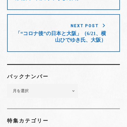
ビ
ゲ
ー
シ
NEXT POST
ョ
「“コロナ後”の日本と大阪」（6/21、横
山ひでゆき氏、大阪）
ン
バックナンバー
バ
ッ
ク
ナ
ン
特集カテゴリー
バ