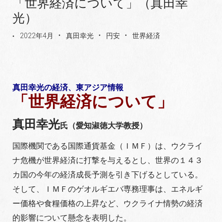
「世界経済について」（真田幸
光）
2022年4月
真田幸光
円安
世界経済
真田幸光の経済、東アジア情報
「世界経済について」
真田幸光
氏（愛知淑徳大学教授）
国際機関である国際通貨基金（ＩＭＦ）は、ウクライ
ナ危機が世界経済に打撃を与えるとし、世界の１４３
カ国の今年の経済成長予測を引き下げるとしている。
そして、ＩＭＦのゲオルギエバ専務理事は、エネルギ
ー価格や食糧価格の上昇など、ウクライナ情勢の経済
的影響について懸念を表明した。