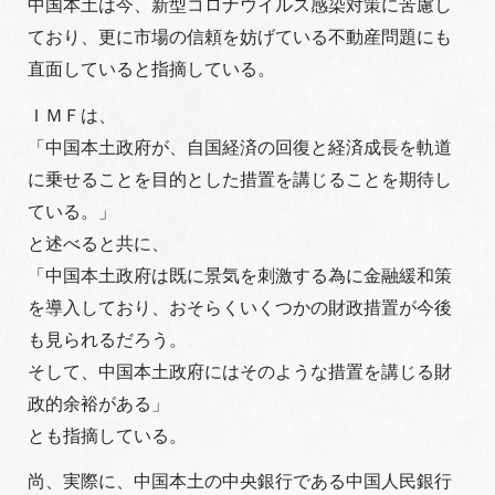
中国本土は今、新型コロナウイルス感染対策に苦慮し
ており、更に市場の信頼を妨げている不動産問題にも
直面していると指摘している。
ＩＭＦは、
「中国本土政府が、自国経済の回復と経済成長を軌道
に乗せることを目的とした措置を講じることを期待し
ている。」
と述べると共に、
「中国本土政府は既に景気を刺激する為に金融緩和策
を導入しており、おそらくいくつかの財政措置が今後
も見られるだろう。
そして、中国本土政府にはそのような措置を講じる財
政的余裕がある」
とも指摘している。
尚、実際に、中国本土の中央銀行である中国人民銀行