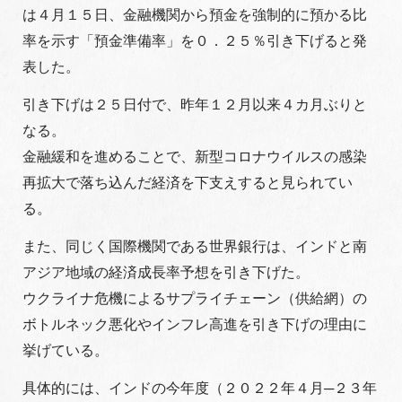
は４月１５日、金融機関から預金を強制的に預かる比
率を示す「預金準備率」を０．２５％引き下げると発
表した。
引き下げは２５日付で、昨年１２月以来４カ月ぶりと
なる。
金融緩和を進めることで、新型コロナウイルスの感染
再拡大で落ち込んだ経済を下支えすると見られてい
る。
また、同じく国際機関である世界銀行は、インドと南
アジア地域の経済成長率予想を引き下げた。
ウクライナ危機によるサプライチェーン（供給網）の
ボトルネック悪化やインフレ高進を引き下げの理由に
挙げている。
具体的には、インドの今年度（２０２２年４月─２３年