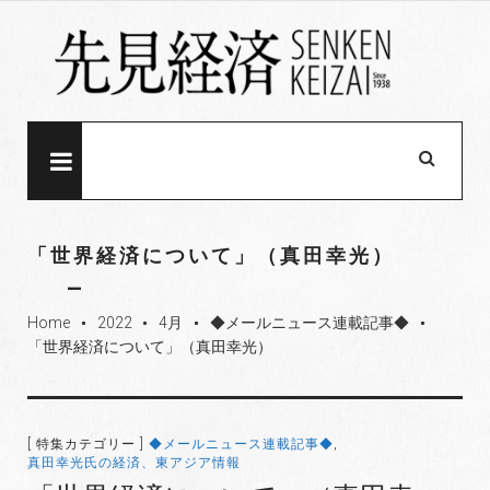
S
k
i
p
t
o
MENU
c
o
n
「世界経済について」（真田幸光）
t
e
Home
2022
4月
◆メールニュース連載記事◆
n
fiber_manual_record
fiber_manual_record
fiber_manual_record
fiber_manual_record
「世界経済について」（真田幸光）
t
[ 特集カテゴリー ]
◆メールニュース連載記事◆
,
真田幸光氏の経済、東アジア情報