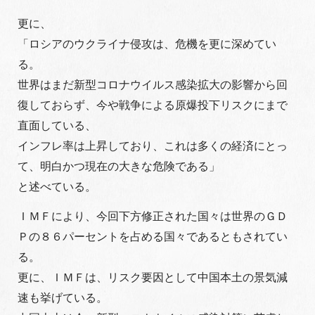
更に、
「ロシアのウクライナ侵攻は、危機を更に深めてい
る。
世界はまだ新型コロナウイルス感染拡大の影響から回
復しておらず、今や戦争による原爆投下リスクにまで
直面している、
インフレ率は上昇しており、これは多くの経済にとっ
て、明白かつ現在の大きな危険である」
と述べている。
ＩＭＦにより、今回下方修正された国々は世界のＧＤ
Ｐの８６パーセントを占める国々であるともされてい
る。
更に、ＩＭＦは、リスク要因として中国本土の景気減
速も挙げている。