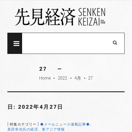
S
k
i
p
t
o
MENU
c
o
n
27
t
Home
2022
4月
27
e
fiber_manual_record
fiber_manual_record
fiber_manual_record
n
t
日: 2022年4月27日
[ 特集カテゴリー ]
◆メールニュース連載記事◆
,
真田幸光氏の経済、東アジア情報