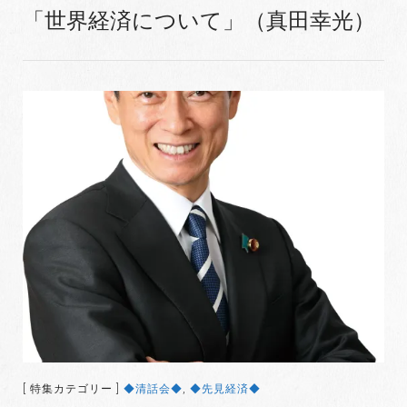
「世界経済について」（真田幸光）
[ 特集カテゴリー ]
◆清話会◆
,
◆先見経済◆