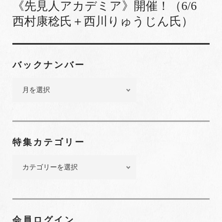
《先見人アカデミア》開催！（6/6
西村康稔氏＋西川りゅうじん氏）
バックナンバー
バ
ッ
ク
ナ
ン
特集カテゴリー
バ
ー
特
集
カ
テ
ゴ
会員ログイン
リ