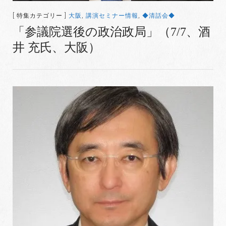
[ 特集カテゴリー ]
大阪
,
講演セミナー情報
,
◆清話会◆
「参議院選後の政治政局」（7/7、酒
井 充氏、大阪）