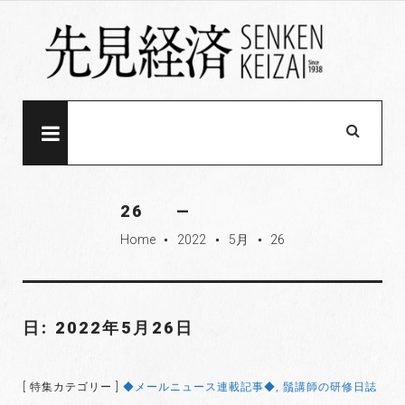
S
k
i
p
t
o
MENU
c
o
n
26
t
Home
2022
5月
26
e
fiber_manual_record
fiber_manual_record
fiber_manual_record
n
t
日: 2022年5月26日
[ 特集カテゴリー ]
◆メールニュース連載記事◆
,
鬚講師の研修日誌