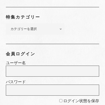
ク
ナ
ン
特集カテゴリー
バ
ー
特
集
カ
テ
ゴ
会員ログイン
リ
ー
ユーザー名
パスワード
ログイン状態を保存