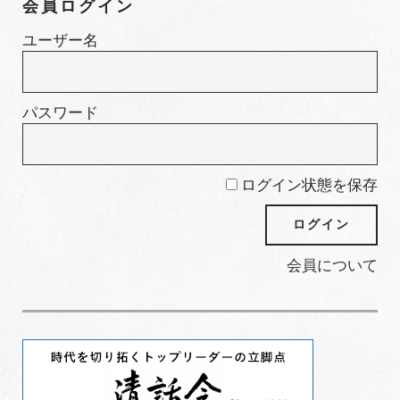
会員ログイン
リ
ー
ユーザー名
パスワード
ログイン状態を保存
会員について