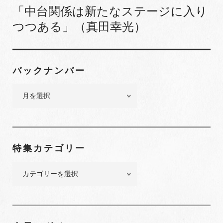
「中台関係は新たなステージに入り
つつある」（真田幸光）
バックナンバー
バ
ッ
ク
ナ
ン
特集カテゴリー
バ
ー
特
集
カ
テ
ゴ