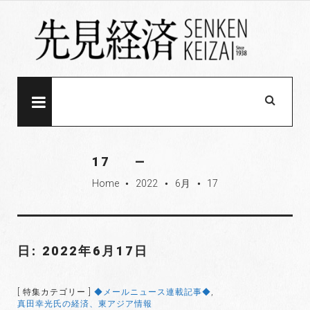
S
k
i
p
t
o
MENU
c
o
n
17
t
Home
2022
6月
17
e
fiber_manual_record
fiber_manual_record
fiber_manual_record
n
t
日: 2022年6月17日
[ 特集カテゴリー ]
◆メールニュース連載記事◆
,
真田幸光氏の経済、東アジア情報