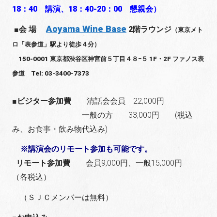
18：40 講演、18：40-20：00 懇親会）
Aoyama Wine Base
■会 場
2階ラウンジ
（東京メト
ロ「表参道」駅より徒歩４分）
150-0001 東京都渋谷区神宮前５丁目４８−５ 1F・2F ファノス表
参道 Tel: 03-3400-7373
■ビジター参加費
清話会会員 22,000円
一般の方 33,000円 (税込
み、お食事・飲み物代込み)
※講演会のリモート参加も可能です。
リモート参加費
会員9,000円、一般15,000円
（各税込）
（ＳＪＣメンバーは無料）