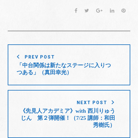
ド
ウ
F
T
G
L
P
で
開
a
w
o
i
i
き
ま
c
i
o
n
n
す
)
e
t
g
k
t
b
t
l
e
e
o
e
e
d
r
投
o
r
+
I
e
PREV POST
稿
k
n
s
「中台関係は新たなステージに入りつ
t
ナ
つある」（真田幸光）
ビ
ゲ
ー
シ
NEXT POST
ョ
《先見人アカデミア》with 西川りゅう
じん 第２弾開催！（7/25 講師：和田
ン
秀樹氏）