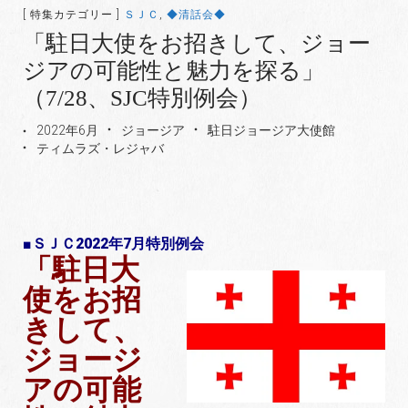
[ 特集カテゴリー ]
ＳＪＣ
,
◆清話会◆
「駐日大使をお招きして、ジョー
ジアの可能性と魅力を探る」
（7/28、SJC特別例会）
2022年6月
ジョージア
駐日ジョージア大使館
ティムラズ・レジャバ
■ＳＪＣ2022年7月特別例会
「駐日大
使をお招
きして、
ジョージ
アの可能