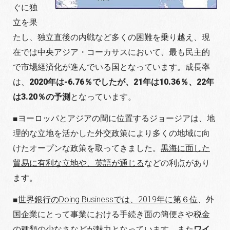
ぐに独
立を果
たし、独立直後の内戦など多くの困難を乗り越え、現
在では中央アジア・コーカサスにおいて、最も民主的
で市場経済化が進んでいる国となっています。成長率
は、
2020年は-6.76％でしたが、21年は10.36％、22年
は3.20％の予測
となっています。
■ヨーロッパとアジアの間に位置するジョージアは、地
理的な立地を活かした外交政策により多くの地域に向
けたオープンな政策を取ってきました。
黒海に面した
貿易に有利な立地や、英語が通じる
などの利点があり
ます。
■
世界銀行のDoing Businessでは、2019年に第６位
、外
国企業にとって事業における手続き面の簡便さや税金
の種類の少なさなどが魅力となっています。また
ワイ