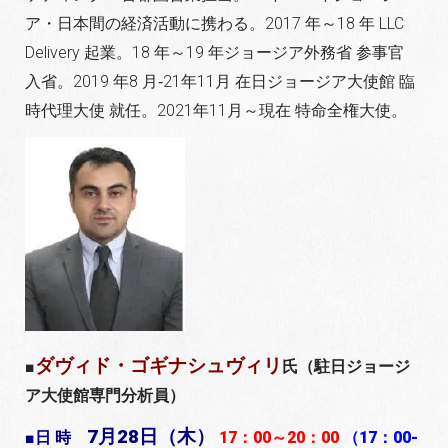
ア・日本間の経済活動に携わる。2017 年～18 年 LLC
Delivery 起業。18 年～19 年ジョージア外務省 参事官
入省。2019 年8 月‐21年11月 在日ジョージア大使館 臨
時代理大使 就任。2021年11月～現在 特命全権大使。
ダヴィド・ゴギナシュヴィリ
■
氏（駐日ジョージ
ア大使館専門分析員）
7
月28日（木）
■日 時
17
：00～20：00
（17：00-