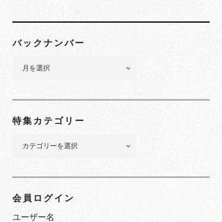
バックナンバー
バ
ッ
ク
ナ
ン
特集カテゴリー
バ
ー
特
集
カ
テ
ゴ
会員ログイン
リ
ー
ユーザー名