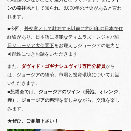
ンの発祥地
として知られ、8,000年の歴史があると言わ
れます。
■今回、
外交官として駐在する以前に約20年の日本在住
経験があり、日本語に堪能なティムラズ・レジャバ駐
日ジョージア大使閣下
をお迎えしジョージアの魅力と
可能性につきお話をいただきます。
また、
ダヴィド・ゴギナシュヴィリ専門分析員
から
は、ジョージアの経済、市場と投資環境についてお話
いただきます。
■懇親会では、
ジョージアのワイン（発泡、オレンジ、
赤）
、
ジョージアの料理
を楽しみながら、交流を楽し
みます。
★ぜひ、ご参加下さい！