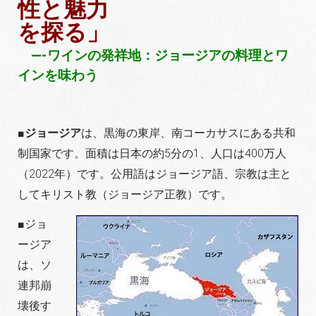
性と魅力
を探る」
—-ワインの発祥地：ジョージアの料理とワ
インを味わう
■
ジョージア
は、黒海の東岸、南コーカサスにある共和
制国家です。面積は日本の約5分の1、人口は400万人
（2022年）です。公用語はジョージア語、宗教は主と
してキリ
スト教（ジョージア正教）です。
■ジョ
ージア
は、ソ
連邦崩
壊後す