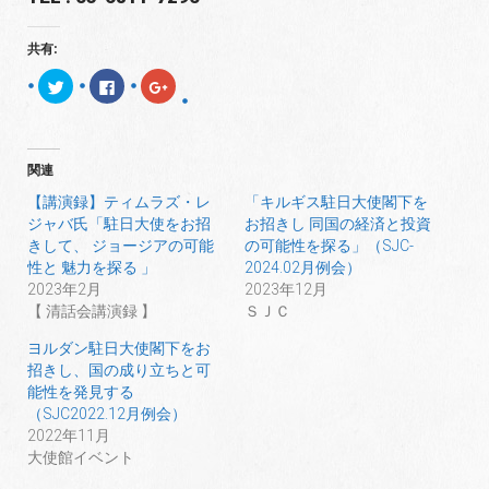
共有:
ク
F
ク
リ
a
リ
ッ
c
ッ
ク
e
ク
し
b
し
て
o
て
T
o
G
関連
w
k
o
i
で
o
t
共
g
【講演録】ティムラズ・レ
「キルギス駐日大使閣下を
t
有
l
ジャバ氏「駐日大使をお招
お招きし 同国の経済と投資
e
す
e
r
る
+
きして、 ジョージアの可能
の可能性を探る」（SJC-
で
に
で
共
は
共
性と 魅力を探る 」
2024.02月例会）
有
ク
有
2023年2月
2023年12月
(
リ
(
新
ッ
新
【 清話会講演録 】
ＳＪＣ
し
ク
し
い
し
い
ウ
て
ウ
ヨルダン駐日大使閣下をお
ィ
く
ィ
招きし、国の成り立ちと可
ン
だ
ン
ド
さ
ド
能性を発見する
ウ
い
ウ
で
(
で
（SJC2022.12月例会）
開
新
開
2022年11月
き
し
き
ま
い
ま
大使館イベント
す
ウ
す
)
ィ
)
ン