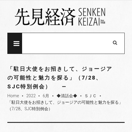
S
k
i
p
t
o
MENU
c
o
n
「駐日大使をお招きして、ジョージア
t
の可能性と魅力を探る」（7/28、
e
SJC特別例会）
n
t
Home
2022
6月
◆清話会◆
ＳＪＣ
fiber_manual_record
fiber_manual_record
fiber_manual_record
fiber_manual_record
fiber_manual_record
「駐日大使をお招きして、ジョージアの可能性と魅力を探る」
（7/28、SJC特別例会）