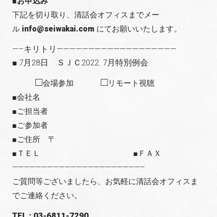
■お申込み
下記を切り取り、清話会オフィスまでメー
ル
info@seiwakai.com
にてお願いいたします。
—–キリトリ———————————————————
■ 7月28日 ＳＪＣ2022. 7月特別例会
□
□
会場参加
リモート視聴
■会社名
■ご担当者
■ご参加者
■ご住所 〒
■ＴＥＬ ■ＦＡＸ
——————————————————————–
ご質問等ございましたら、お気軽に清話会オフィスま
でご連絡ください。
TEL : 03-6811-7290