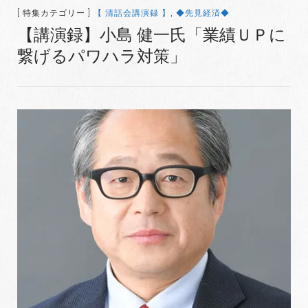
[ 特集カテゴリー ]
【 清話会講演録 】
,
◆先見経済◆
【講演録】小島 健一氏「業績ＵＰに
繋げるパワハラ対策」