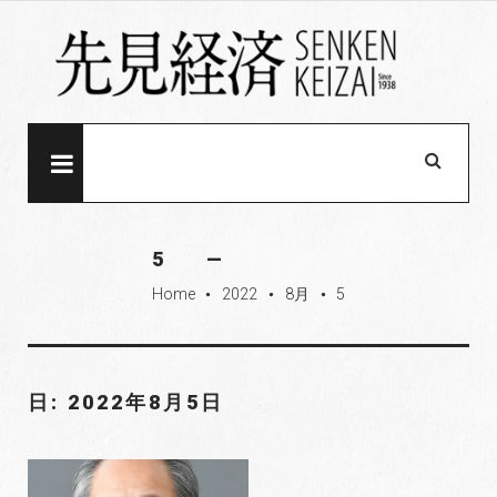
S
k
i
p
t
o
MENU
c
o
n
5
t
Home
2022
8月
5
e
fiber_manual_record
fiber_manual_record
fiber_manual_record
n
t
日: 2022年8月5日