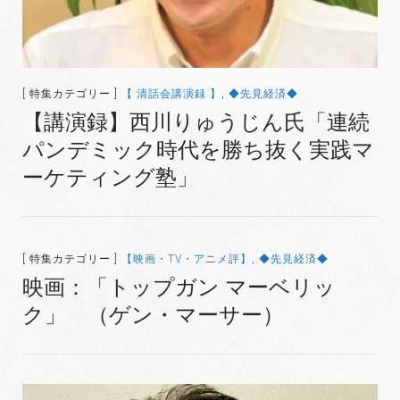
[ 特集カテゴリー ]
【 清話会講演録 】
,
◆先見経済◆
【講演録】西川りゅうじん氏「連続
パンデミック時代を勝ち抜く実践マ
ーケティング塾」
[ 特集カテゴリー ]
【映画・TV・アニメ評】
,
◆先見経済◆
映画：「トップガン マーベリッ
ク」 （ゲン・マーサー）