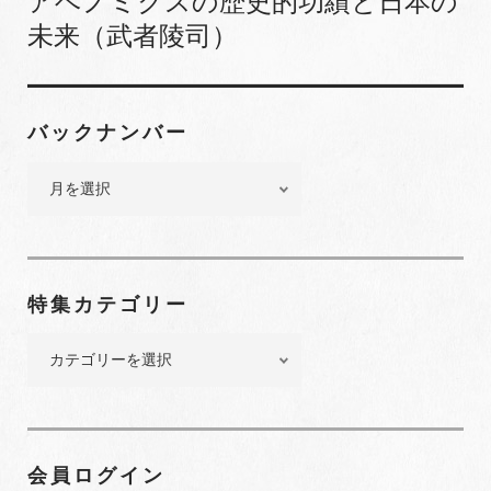
アベノミクスの歴史的功績と日本の
未来（武者陵司）
バックナンバー
バ
ッ
ク
ナ
ン
特集カテゴリー
バ
ー
特
集
カ
テ
ゴ
会員ログイン
リ