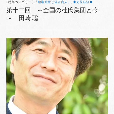
[ 特集カテゴリー ]
「粕取焼酎と近江商人」
,
◆先見経済◆
第十二回 ～全国の杜氏集団と今
～ 田崎 聡