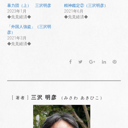
暴力団（上） 三沢明彦
精神鑑定②（三沢明彦）
2023年1月
2021年6月
◆先見経済◆
◆先見経済◆
「外国人強盗」（三沢明
彦）
2021年3月
◆先見経済◆
F
T
G
L
P
a
w
o
i
i
c
i
o
n
n
e
t
g
k
t
b
t
l
e
e
o
e
e
d
r
三沢 明彦
[ 著者 ]
（みさわ あきひこ）
o
r
+
I
e
k
n
s
t