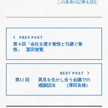
この著者の記事を読む
投
PREV POST
稿
第４回「会社を渡す覚悟と引継ぐ覚
ナ
悟」 冨田智寛
ビ
ゲ
ー
シ
NEXT POST
ョ
第12 回 異見を生かし合う会議での
感謝話法 （澤田良雄）
ン