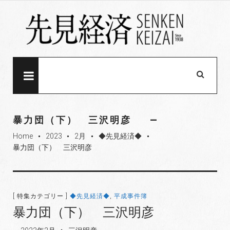
S
k
i
p
t
o
MENU
c
o
n
暴力団（下） 三沢明彦
t
Home
2023
2月
◆先見経済◆
e
fiber_manual_record
fiber_manual_record
fiber_manual_record
fiber_manual_record
暴力団（下） 三沢明彦
n
t
[ 特集カテゴリー ]
◆先見経済◆
,
平成事件簿
暴力団（下） 三沢明彦