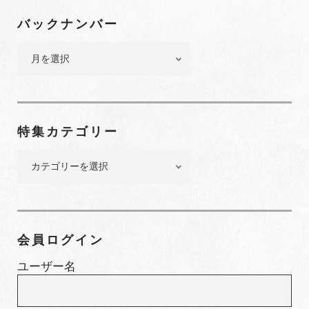
バックナンバー
バ
ッ
ク
ナ
ン
特集カテゴリー
バ
ー
特
集
カ
テ
ゴ
会員ログイン
リ
ー
ユーザー名