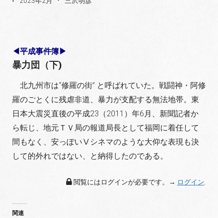
2023年2月
三沢明彦
◀平成事件簿▶
暴力団（下)
北九州市は“修羅の街” と呼ばれていた。戦闘神・阿
修
羅のごとくに残虐非道、暴力が支配する無法地帯。東
日本大震災直後の平成23（2011）年6月、新聞記者か
ら
転じ、地元ＴＶ局の報道局長として福岡に着任して
間も
なく、安っぽいⅤシネマのような大仰な表現も決
して的
外れではない、と納得したのである。
閲覧にはログインが必要です。→
ログイン
.
関連