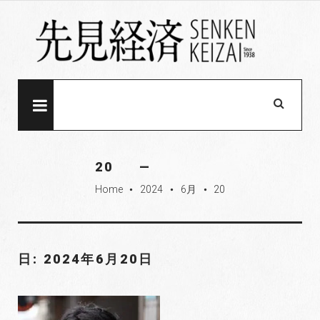
S
k
i
p
t
o
MENU
c
o
n
20
t
Home
2024
6月
20
e
fiber_manual_record
fiber_manual_record
fiber_manual_record
n
t
日: 2024年6月20日