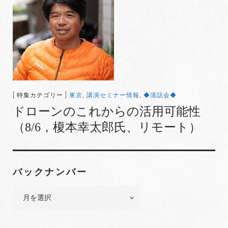
[ 特集カテゴリー ]
東京
,
講演セミナー情報
,
◆清話会◆
ドローンのこれからの活用可能性
（8/6，榎本幸太郎氏、リモート）
バックナンバー
バ
ッ
ク