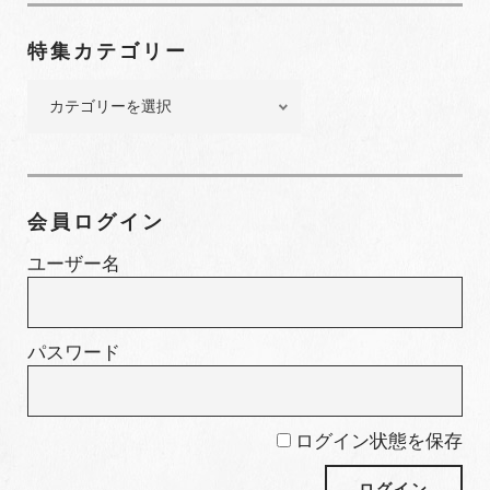
ナ
ン
特集カテゴリー
バ
ー
特
集
カ
テ
ゴ
会員ログイン
リ
ー
ユーザー名
パスワード
ログイン状態を保存