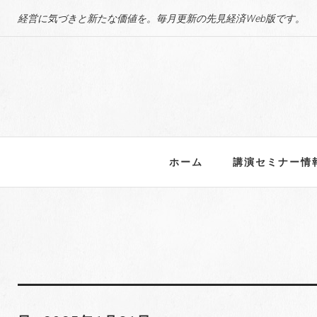
S
経営に気づきと新たな価値を。毎月更新の先見経済Web版です。
k
i
p
t
o
c
o
n
ホーム
講演セミナー情
t
e
n
t