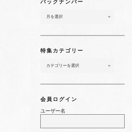
バックナンバー
バ
ッ
ク
ナ
ン
バ
特集カテゴリー
ー
特
集
カ
テ
ゴ
リ
会員ログイン
ー
ユーザー名