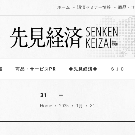
ホーム
講演セミナー情報
商品・サ
報
商品・サービスPR
◆先見経済◆
ＳＪＣ
31
Home
2025
1月
31
fiber_manual_record
fiber_manual_record
fiber_manual_record