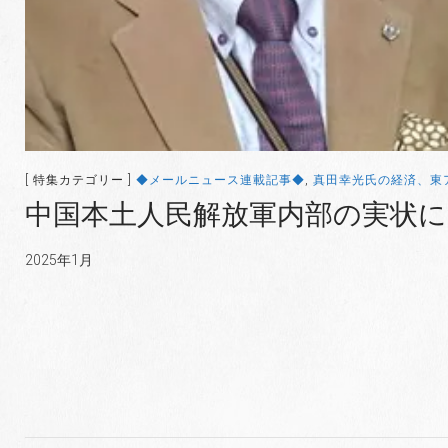
[ 特集カテゴリー ]
◆メールニュース連載記事◆
,
真田幸光氏の経済、東
中国本土人民解放軍内部の実状
2025年1月