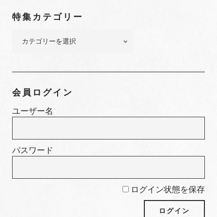
ン
特集カテゴリー
バ
ー
特
集
カ
テ
ゴ
会員ログイン
リ
ー
ユーザー名
パスワード
ログイン状態を保存