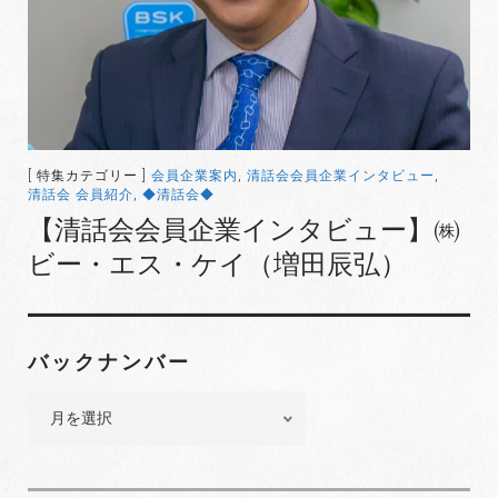
[ 特集カテゴリー ]
会員企業案内
,
清話会会員企業インタビュー
,
清話会 会員紹介
,
◆清話会◆
【清話会会員企業インタビュー】㈱
ビー・エス・ケイ（増田辰弘）
バックナンバー
バ
ッ
ク
ナ