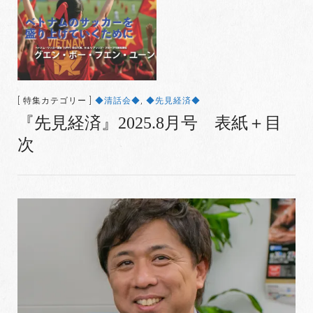
[ 特集カテゴリー ]
◆清話会◆
,
◆先見経済◆
『先見経済』2025.8月号 表紙＋目
次