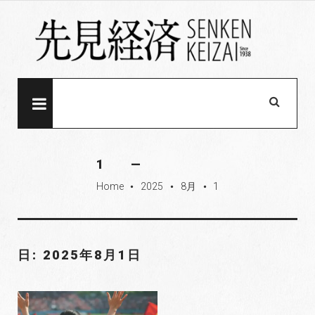
S
k
i
p
t
o
MENU
c
o
n
1
t
Home
2025
8月
1
e
fiber_manual_record
fiber_manual_record
fiber_manual_record
n
t
日: 2025年8月1日