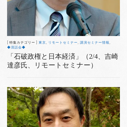
[ 特集カテゴリー ]
東京
,
リモートセミナー
,
講演セミナー情報
,
◆清話会◆
「石破政権と日本経済」（2/4、吉崎
達彦氏、リモートセミナー）