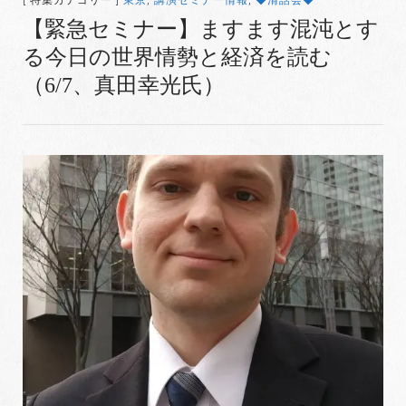
[ 特集カテゴリー ]
東京
,
講演セミナー情報
,
◆清話会◆
【緊急セミナー】ますます混沌とす
る今日の世界情勢と経済を読む
（6/7、真田幸光氏）