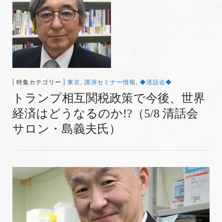
[ 特集カテゴリー ]
東京
,
講演セミナー情報
,
◆清話会◆
トランプ相互関税政策で今後、世界
経済はどうなるのか!?（5/8 清話会
サロン・島義夫氏）