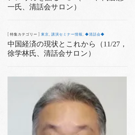
一氏、清話会サロン）
[ 特集カテゴリー ]
東京
,
講演セミナー情報
,
◆清話会◆
中国経済の現状とこれから（11/27，
徐学林氏、清話会サロン）