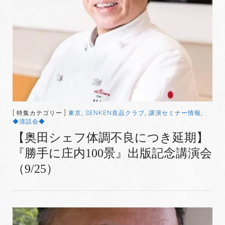
[ 特集カテゴリー ]
東京
,
SENKEN良品クラブ
,
講演セミナー情報
,
◆清話会◆
【奥田シェフ体調不良につき延期】
『勝手に庄内100景』出版記念講演会
（9/25）