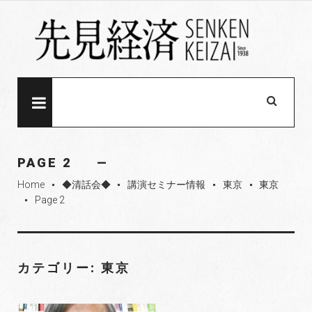
S
k
i
p
t
o
MENU
c
o
n
PAGE 2
t
Home
◆清話会◆
講演セミナー情報
東京
東京
e
fiber_manual_record
fiber_manual_record
fiber_manual_record
fiber_manual_record
Page 2
fiber_manual_record
n
t
カテゴリー: 東京