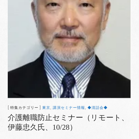
[ 特集カテゴリー ]
東京
,
講演セミナー情報
,
◆清話会◆
介護離職防止セミナー（リモート、
伊藤忠久氏、10/28）