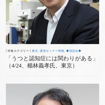
[ 特集カテゴリー ]
東京
,
講演セミナー情報
,
◆清話会◆
「うつと認知症には関わりがある」
（4/24、楯林義孝氏、東京）