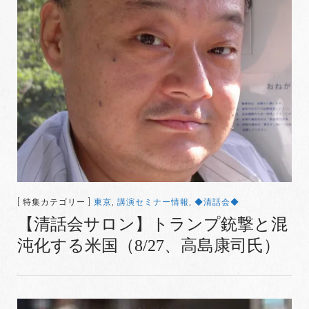
[ 特集カテゴリー ]
東京
,
講演セミナー情報
,
◆清話会◆
【清話会サロン】トランプ銃撃と混
沌化する米国（8/27、高島康司氏）