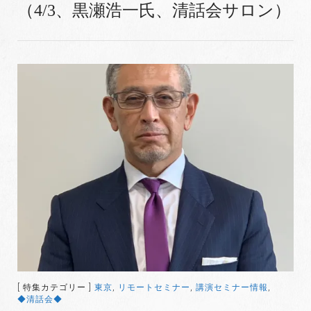
（4/3、黒瀬浩一氏、清話会サロン）
[ 特集カテゴリー ]
東京
,
リモートセミナー
,
講演セミナー情報
,
◆清話会◆