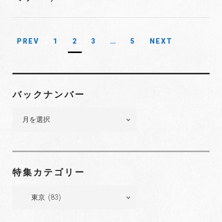
PREV
1
2
3
…
5
NEXT
投
稿
ナ
ビ
バックナンバー
ゲ
バ
ー
ッ
シ
ク
ョ
ナ
ン
ン
特集カテゴリー
バ
ー
特
集
カ