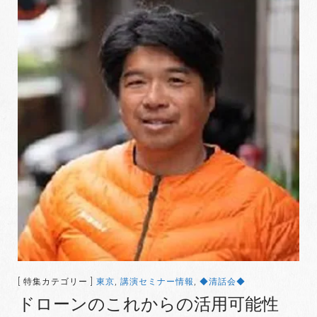
[ 特集カテゴリー ]
東京
,
講演セミナー情報
,
◆清話会◆
ドローンのこれからの活用可能性