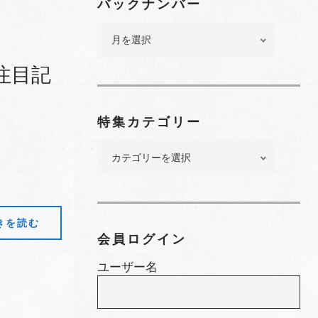
バックナンバー
バ
ッ
ク
注目記
ナ
ン
バ
特集カテゴリー
ー
特
集
カ
テ
ゴ
きを読む
リ
会員ログイン
ー
ユーザー名