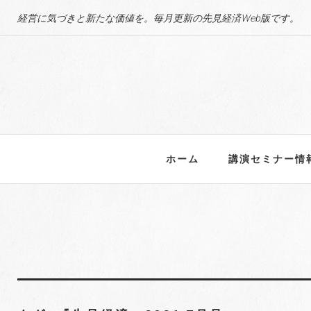
S
経営に気づきと新たな価値を。毎月更新の先見経済Web版です。
k
i
p
t
o
c
o
n
ホーム
講演セミナー情
t
e
n
t