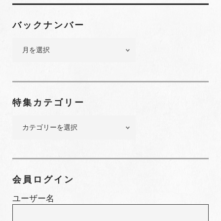
バックナンバー
バ
ッ
ク
ナ
ン
特集カテゴリー
バ
ー
特
集
カ
テ
ゴ
会員ログイン
リ
ー
ユーザー名