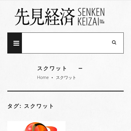
S
k
i
p
t
o
MENU
c
o
n
スクワット
t
Home
スクワット
e
fiber_manual_record
n
t
タグ: スクワット