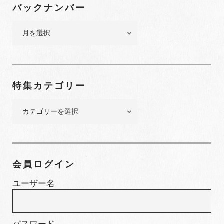
バックナンバー
バ
ッ
ク
ナ
ン
特集カテゴリー
バ
ー
特
集
カ
テ
ゴ
会員ログイン
リ
ー
ユーザー名