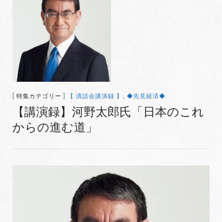
[ 特集カテゴリー ]
【 清話会講演録 】
,
◆先見経済◆
【講演録】河野太郎氏「日本のこれ
からの進む道」