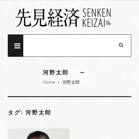
S
k
i
p
t
o
MENU
c
o
n
河野太郎
t
Home
河野太郎
e
fiber_manual_record
n
t
タグ: 河野太郎