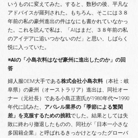
いうものに変えてみた。すると、数秒の後、平凡な
アドバイスが羅列された。もちろん、そこには３８
年前の私の豪州進出の件はなにも書かれていなかっ
た。これを読んで私は、「AIはまだ、３８年前の私
のアイデアに追いつかないのだ」と思い、しばらく
悦に入っていた。
※AIの「小島衣料はなぜ豪州に進出したのか」の回
答
婦人服OEM大手である
株式会社小島衣料
（本社：岐
阜県）の豪州（オーストラリア）進出は、同社オー
ナー（元社長）である小島正憲氏が1980年代〜1990
年代に試みた、
アパレル業界の「季節による繁閑
差」を克服するための挑戦
でした。結果としては失
敗に終わり撤退したものの、同社が「日本一小さな
多国籍企業」と呼ばれるきっかけとなったグローバ