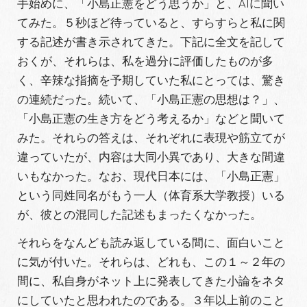
手始めに、「小島正憲をどう思うか」と、AIに聞い
てみた。５秒ほど待っていると、すらすらと私に関
する記述が書き示されてきた。下記に全文を記して
おくが、それらは、私を過分に評価したものが多
く、辛辣な指摘を予期していた私にとっては、驚き
の連続だった。続いて、「小島正憲の思想は？」、
「小島正憲の生き方をどう考えるか」などと聞いて
みた。それらの答えは、それぞれに表現や筋立てが
違っていたが、内容は大同小異であり、大きな間違
いもなかった。なお、現代日本には、「小島正憲」
という同姓同名がもう一人（体育系大学教授）いる
が、彼との混同した記述もまったくなかった。
それらをなんども読み返している間に、面白いこと
に気が付いた。それらは、どれも、この１～２年の
間に、私自身がネット上に発表してきた小論をネタ
にしていたと思われたのである。３年以上前のこと