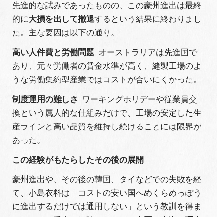
先進的な試みであったものの、この豪州進出は最終
的に
大損を出して撤退
するという結果に終わりまし
た。主な要因は以下の通り。
高い人件費と労働問題
: オーストラリアは先進国で
あり、元々労働者の賃金水準が高く、縫製工場のよ
うな労働集約型産業ではコストが合いにくかった。
制度運用の難しさ
: ワーキングホリデーや従業員交
換という属人的な仕組みだけで、工場の安定した生
産ラインと高い品質を維持し続けることには限界が
あった。
この経験がもたらしたその後の展開
豪州進出や、その後の韓国、タイなどでの失敗を経
て、小島衣料は「コストの安い国へめくらめっぽう
に進出するだけでは通用しない」という教訓を得ま