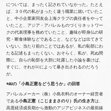
については、まったく記されていなかった。たとえ
ば、３０代の私がまったく違う職業に就いていたこ
と、中小企業家同友会上海クラブの責任者をやって
いたこと、アジア・アパレルものづくりネットワー
クの代表理事を務めていたこと、趣味が即身仏の研
究・断食体験などであること、などなどは出てきて
いない。当たり前のことではあるが、私の恥部にわ
たる記述もまったくない。おそらく、私が、死ぬ間
際に、自らの恥部を大胆に吐露した小論を書けば、
すぐに、それがAIによって暴き出されるのだろう
が。
※AIの「小島正憲をどう思うか」の回答
アパレルメーカー（株）小島衣料のオーナー経営者
である
小島正憲（こじままさのり）氏の生き方
は、
高度経済成長期から激動のアジアビジネスの最前線