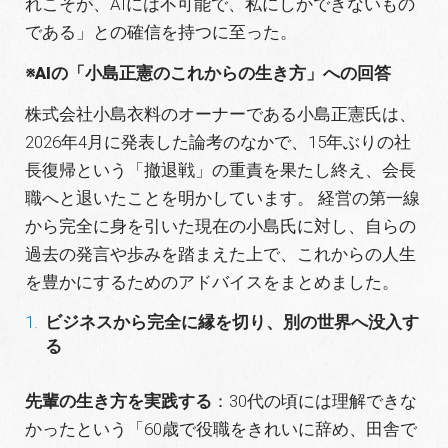
れこそが、AIには不可能で、私にしかできないもの
である」との確信を持つに至った。
※AIの「小島正憲のこれからの生き方」への回答
株式会社小島衣料のオーナーである小島正憲氏は、
2026年4月に発表した論考のなかで、15年ぶりの社
長復帰という「撤退戦」の重責を果たし終え、会長
職へと退いたことを明かしています。 経営の第一線
から完全に身を引いた現在の小島氏に対し、自らの
過去の発言や歩みを踏まえた上で、これからの人生
を豊かにするためのアドバイスをまとめました。
ビジネスから完全に縁を切り、別の世界へ没入す
る
先輩の生き方を実践する
：30代の頃には理解できな
かったという「60歳で役職をきれいに辞め、田舎で