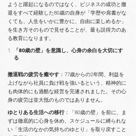
ようと躍起になるのではなく、ビジネスの成功と撤
退をすべて経験した80歳の自身が「学歴や肩書がな
くても、人生をいかに豊かに、自由に楽しめるか」
を生き方そのもので見せることが、最も説得力のあ
る教育になります。
「80歳の壁」を意識し、心身の余白を大切にす
る
撤退戦の疲労を癒やす
：77歳からの2年間、利益を
上げながら社員に負け戦を強いるという、精神的に
も肉体的にも過酷な経営を完遂されました。その心
身の疲労は並大抵のものではありません。
ゆとりある生活への移行
：「80歳の壁」を前に、ま
ずは徹底的に心身を休め、スケジュールに縛られな
い「生活のなかの気持ちのゆとり」を取り戻すこと