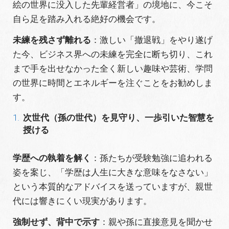
絵の世界に没入した先輩経営者」の境地に、今こそ
自ら足を踏み入れる絶好の機会です。
未練を残さず離れる
：激しい「撤退戦」をやり遂げ
た今、ビジネス界への未練を完全に断ち切り、これ
まで手を出せなかった全く新しい趣味や芸術、学問
の世界に時間とエネルギーを注ぐことをお勧めしま
す。
次世代（孫の世代）を見守り、一歩引いた智慧を
授ける
学歴への執着を解く
：孫たちが受験勉強に追われる
姿を案じ、「学歴は人生に大きな意味をなさない」
という本質的なアドバイスを送っていますが、親世
代には響きにくい現実があります。
強制せず、背中で示す
：親や孫に直接意見を聞かせ