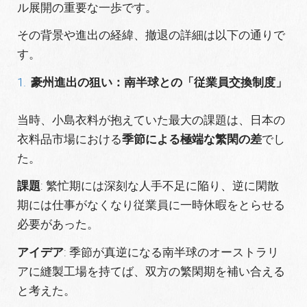
ル展開の重要な一歩です。
その背景や進出の経緯、撤退の詳細は以下の通りで
す。
豪州進出の狙い：南半球との「従業員交換制度」
当時、小島衣料が抱えていた最大の課題は、日本の
衣料品市場における
季節による極端な繁閑の差
でし
た。
課題
: 繁忙期には深刻な人手不足に陥り、逆に閑散
期には仕事がなくなり従業員に一時休暇をとらせる
必要があった。
アイデア
: 季節が真逆になる南半球のオーストラリ
アに縫製工場を持てば、双方の繁閑期を補い合える
と考えた。