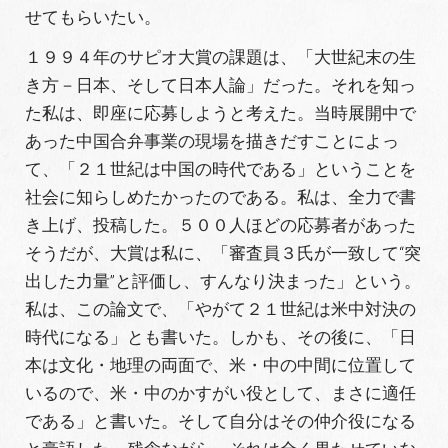
せてもらいたい。
１９９４年のサピオ大賞の課題は、「大世紀末の生
き方－日本、そして日本人論」だった。それを知っ
た私は、即座に応募しようと考えた。当時展開中で
あった中国合弁事業の現場を描きだすことによっ
て、「２１世紀は中国の時代である」ということを
社会に知らしめたかったのである。私は、全力で書
き上げ、投稿した。５００人ほどの応募者があった
そうだが、大賞は私に、「審査員３氏が一致して“突
出した力量”と評価し、すんなり決まった」という。
私は、この論文で、「やがて２１世紀は米中対決の
時代になる」とも書いた。しかも、その後に、「日
本は文化・地理の両面で、米・中の中間に位置して
いるので、米・中のかすがい役として、まさに適任
である」と書いた。そして自分はその仲介役になる