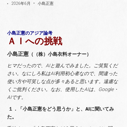
2026年6月
小島正憲
小島正憲のアジア論考
ＡＩ
への挑戦
小島正憲
（（株）小島衣料オーナー）
ヒマだったので、AIと遊んでみました。ご笑覧くだ
さい。なにしろ私はAI利用初心者なので、間違った
使い方や可笑しな点が多々あると思います。遠慮な
くご批判ください。なお、使用したAIは、Google・
AIです。
１．「小島正憲をどう思うか」と、AIに聞いてみ
た。