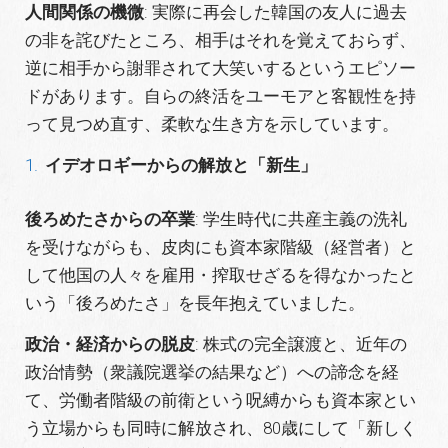
人間関係の機微
: 実際に再会した韓国の友人に過去
の非を詫びたところ、相手はそれを覚えておらず、
逆に相手から謝罪されて大笑いするというエピソー
ドがあります。自らの終活をユーモアと客観性を持
って見つめ直す、柔軟な生き方を示しています。
イデオロギーからの解放と「新生」
後ろめたさからの卒業
: 学生時代に共産主義の洗礼
を受けながらも、皮肉にも資本家階級（経営者）と
して他国の人々を雇用・搾取せざるを得なかったと
いう「後ろめたさ」を長年抱えていました。
政治・経済からの脱皮
: 株式の完全譲渡と、近年の
政治情勢（衆議院選挙の結果など）への諦念を経
て、労働者階級の前衛という呪縛からも資本家とい
う立場からも同時に解放され、80歳にして「新しく