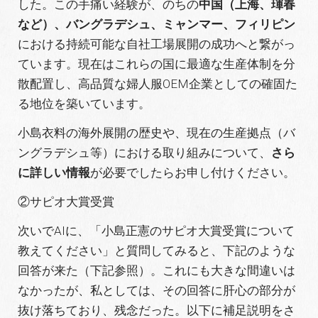
した。この手痛い経験が、のちの
中国（上海、琿春
など）、バングラデシュ、ミャンマー、フィリピン
における持続可能な自社工場展開の成功へと繋がっ
ています。現在はこれらの国に最適な生産体制を分
散配置し、高品質な婦人服OEM企業としての確固た
る地位を築いています。
小島衣料の海外展開の歴史や、現在の生産拠点（バ
ングラデシュ等）における取り組みについて、
さら
に詳しい情報
が必要でしたらお申し付けください。
②サピオ大賞受賞
次いでAIに、「小島正憲のサピオ大賞受賞について
教えてください」と質問してみると、下記のような
回答が来た（下記参照）。これにも大きな間違いは
なかったが、私としては、その回答に肝心の部分が
抜け落ちており、残念だった。以下に補足説明をさ