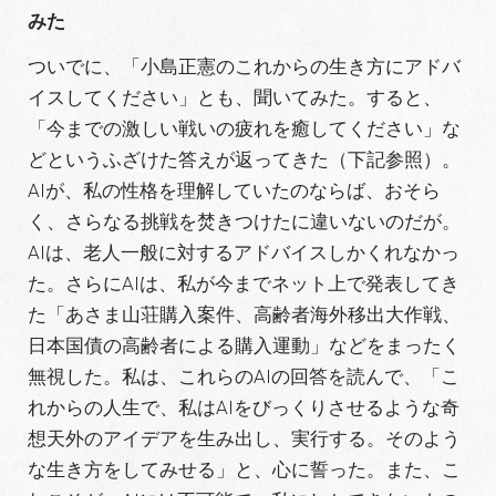
みた
ついでに、「小島正憲のこれからの生き方にアドバ
イスしてください」とも、聞いてみた。すると、
「今までの激しい戦いの疲れを癒してください」な
どというふざけた答えが返ってきた（下記参照）。
AIが、私の性格を理解していたのならば、おそら
く、さらなる挑戦を焚きつけたに違いないのだが。
AIは、老人一般に対するアドバイスしかくれなかっ
た。さらにAIは、私が今までネット上で発表してき
た「あさま山荘購入案件、高齢者海外移出大作戦、
日本国債の高齢者による購入運動」などをまったく
無視した。私は、これらのAIの回答を読んで、「こ
れからの人生で、私はAIをびっくりさせるような奇
想天外のアイデアを生み出し、実行する。そのよう
な生き方をしてみせる」と、心に誓った。また、こ