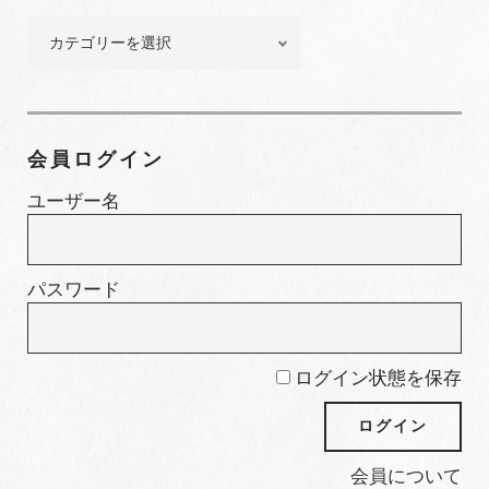
ー
特
集
カ
テ
ゴ
会員ログイン
リ
ー
ユーザー名
パスワード
ログイン状態を保存
会員について