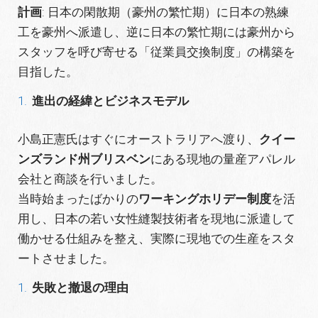
計画
: 日本の閑散期（豪州の繁忙期）に日本の熟練
工を豪州へ派遣し、逆に日本の繁忙期には豪州から
スタッフを呼び寄せる「従業員交換制度」の構築を
目指した。
進出の経緯とビジネスモデル
小島正憲氏はすぐにオーストラリアへ渡り、
クイー
ンズランド州ブリスベン
にある現地の量産アパレル
会社と商談を行いました。
当時始まったばかりの
ワーキングホリデー制度
を活
用し、日本の若い女性縫製技術者を現地に派遣して
働かせる仕組みを整え、実際に現地での生産をスタ
ートさせました。
失敗と撤退の理由