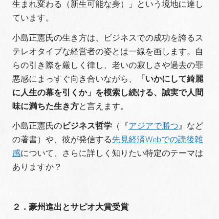
生まれ変わる（新生可能な身）」という境地に達し
ています。
小島正憲氏の生き方は、ビジネスでの成功を誇るス
テレオタイプな経営者の姿とは一線を画します。自
らの引き際を厳しく律し、老いの寂しさや過去の罪
悪感にまっすぐ向き合いながら、
「いかにして綺麗
に人生の幕を引くか」を模索し続ける、誠実で人間
味に満ちた生き方
と言えます。
小島正憲氏の
ビジネス哲学
（『
アジアで勝つ
』など
の著書）や、彼が発信する
先見経済Webでの読後雑
感
について、さらに詳しく知りたい特定のテーマは
ありますか？
２．豪州進出とサピオ大賞受賞