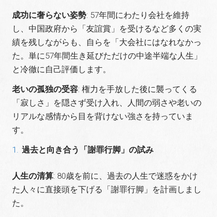
成功に奢らない姿勢
: 57年間にわたり会社を維持
し、中国政府から「友誼賞」を受けるなど多くの実
績を残しながらも、自らを「大会社にはなれなかっ
た。単に57年間生き延びただけの中途半端な人生」
と冷徹に自己評価します。
老いの孤独の受容
: 権力を手放した後に襲ってくる
「寂しさ」を隠さず受け入れ、人間の弱さや老いの
リアルな感情から目を背けない強さを持っていま
す。
過去と向き合う「謝罪行脚」の試み
人生の清算
: 80歳を前に、過去の人生で迷惑をかけ
た人々に直接頭を下げる「謝罪行脚」を計画しまし
た。