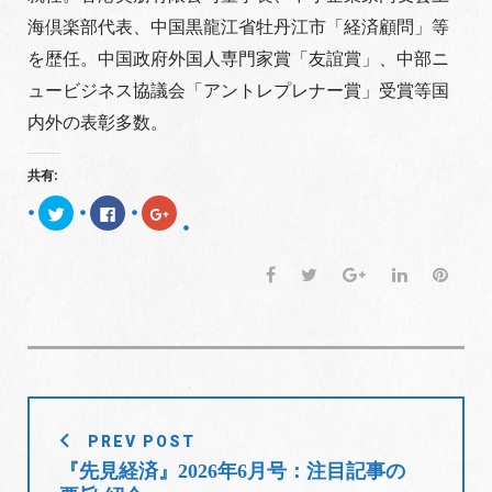
海倶楽部代表、中国黒龍江省牡丹江市「経済顧問」等
を歴任。中国政府外国人専門家賞「友誼賞」、中部ニ
ュービジネス協議会「アントレプレナー賞」受賞等国
内外の表彰多数。
共有:
ク
F
ク
リ
a
リ
ッ
c
ッ
ク
e
ク
し
b
し
F
T
G
L
P
て
o
て
T
o
G
a
w
o
i
i
w
k
o
i
で
o
c
i
o
n
n
t
共
g
t
有
l
e
t
g
k
t
e
す
e
r
る
+
b
t
l
e
e
で
に
で
共
は
共
o
e
e
d
r
有
ク
有
(
リ
(
投
o
r
+
I
e
新
ッ
新
PREV POST
し
ク
し
稿
k
n
s
い
し
い
『先見経済』2026年6月号：注目記事の
ウ
て
ウ
t
ナ
ィ
く
ィ