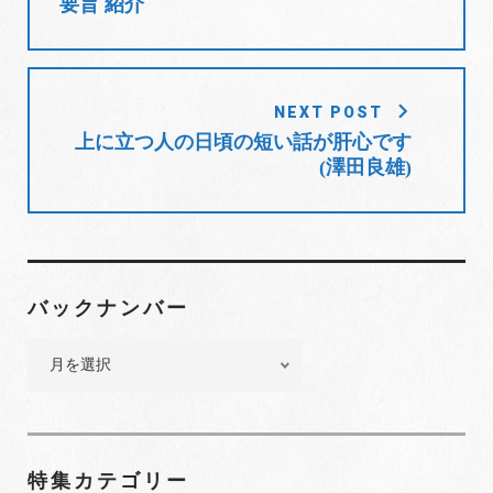
要旨 紹介
ン
だ
ン
ビ
ド
さ
ド
ウ
い
ウ
で
(
で
ゲ
開
新
開
き
し
き
ー
ま
い
ま
す
ウ
す
シ
)
ィ
)
NEXT POST
ン
ョ
ド
上に立つ人の日頃の短い話が肝心です
ウ
で
(澤田良雄)
ン
開
き
ま
す
)
バックナンバー
バ
ッ
ク
ナ
ン
特集カテゴリー
バ