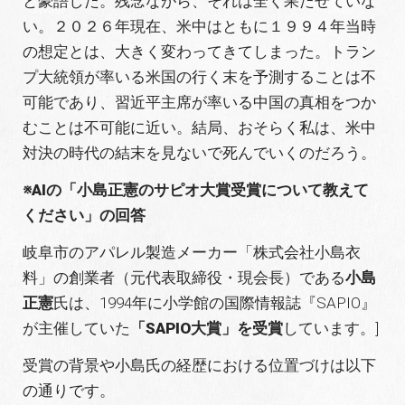
と豪語した。残念ながら、それは全く果たせていな
い。２０２６年現在、米中はともに１９９４年当時
の想定とは、大きく変わってきてしまった。トラン
プ大統領が率いる米国の行く末を予測することは不
可能であり、習近平主席が率いる中国の真相をつか
むことは不可能に近い。結局、おそらく私は、米中
対決の時代の結末を見ないで死んでいくのだろう。
※AIの「小島正憲のサピオ大賞受賞について教えて
ください」の回答
岐阜市のアパレル製造メーカー「株式会社小島衣
料」の創業者（元代表取締役・現会長）である
小島
正憲
氏は、1994年に小学館の国際情報誌『SAPIO』
が主催していた
「SAPIO大賞」を受賞
しています。]
受賞の背景や小島氏の経歴における位置づけは以下
の通りです。