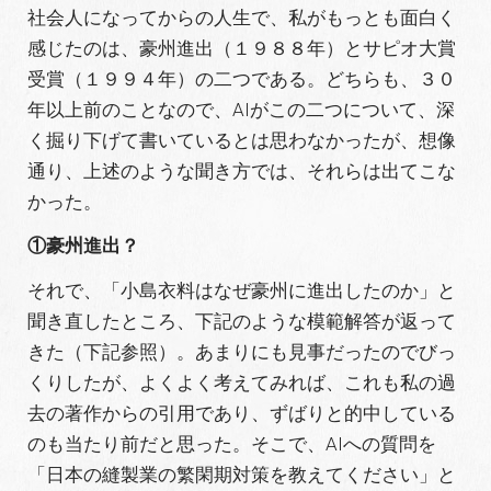
社会人になってからの人生で、私がもっとも面白く
感じたのは、豪州進出（１９８８年）とサピオ大賞
受賞（１９９４年）の二つである。どちらも、３０
年以上前のことなので、AIがこの二つについて、深
く掘り下げて書いているとは思わなかったが、想像
通り、上述のような聞き方では、それらは出てこな
かった。
①豪州進出？
それで、「小島衣料はなぜ豪州に進出したのか」と
聞き直したところ、下記のような模範解答が返って
きた（下記参照）。あまりにも見事だったのでびっ
くりしたが、よくよく考えてみれば、これも私の過
去の著作からの引用であり、ずばりと的中している
のも当たり前だと思った。そこで、AIへの質問を
「日本の縫製業の繁閑期対策を教えてください」と