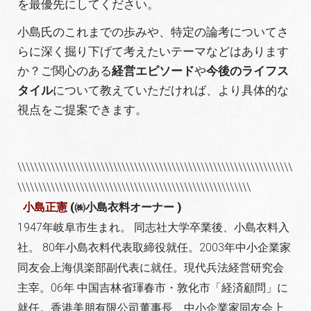
を最優先にしてください。
小島氏のこれまでの歩みや、特定の論考についてさ
らに深く掘り下げて考えたいテーマなどはあります
か？ご関心のある
経営エピソード
や
今後のライフス
タイル
について教えていただければ、より具体的な
視点をご提案できます。
\\\\\\\\\\\\\\\\\\\\\\\\\\\\\\\\\\\\\\\\\\\\\\\\\\\\\\\\\\\\\\\\\\
\\\\\\\\\\\\\\\\\\\\\\\\\\\\\\\\\\\\\\\\\\\\\\\\\\\\\\\\
小島正憲
(㈱小島衣料オーナー )
1947年岐阜市生まれ。 同志社大学卒業後、小島衣料入
社。 80年小島衣料代表取締役就任。2003年中小企業家
同友会上海倶楽部副代表に就任。現代兵法経営研究会
主宰。06年 中国吉林省琿春市・敦化市「経済顧問」に
就任。香港美朋有限公司董事長、中小企業家同友会上