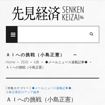
S
k
i
p
t
o
MENU
c
o
n
ＡＩへの挑戦（小島正憲）
t
Home
2026
6月
◆メールニュース連載記事◆
e
fiber_manual_record
fiber_manual_record
fiber_manual_record
fiber_manual_record
ＡＩへの挑戦（小島正憲）
n
t
[ 特集カテゴリー ]
◆メールニュース連載記事◆
,
小島正憲氏のアジア論考
ＡＩへの挑戦（小島正憲）