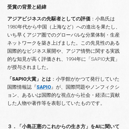
受賞の背景と経緯
アジアビジネスの先駆者としての評価
：小島氏は
1980年代から中国（上海など）への進出を果たし、
いち早くアジア圏でのグローバルな分業体制・生産
ネットワークを築き上げました。この先見性のある
国際的なビジネス展開や、アジア情勢に関する実践
的な知見が高く評価され、1994年に「SAPIO大賞」
が授与されました。
「SAPIO大賞」とは
：小学館がかつて発行していた
国際情報誌『
SAPIO
』が、国際問題やノンフィクシ
ョン、あるいは国際的な視点から社会・経済に貢献
した人物や著作等を表彰していたものです。
３．「小島正憲のこれからの生き方」をAIに聞いて