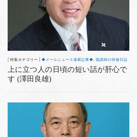
[ 特集カテゴリー ]
◆メールニュース連載記事◆
,
鬚講師の研修日誌
上に立つ人の日頃の短い話が肝心で
す (澤田良雄)