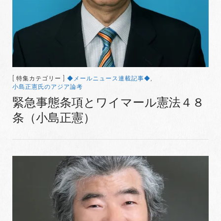
[ 特集カテゴリー ]
◆メールニュース連載記事◆
,
小島正憲氏のアジア論考
緊急事態条項とワイマール憲法４８
条（小島正憲）