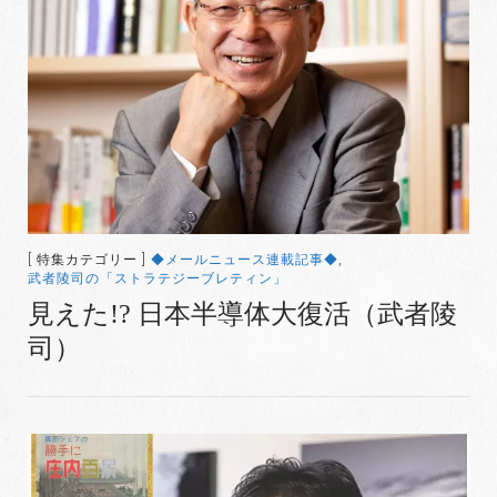
[ 特集カテゴリー ]
◆メールニュース連載記事◆
,
武者陵司の「ストラテジーブレティン」
見えた!? 日本半導体大復活（武者陵
司）