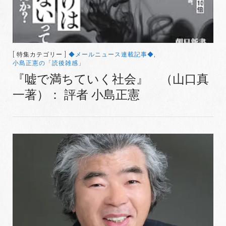
[ 特集カテゴリー ]
◆メールニュース連載記事◆
,
小島正憲の「読後雑感」
『嘘で満ちていく社会』 （山口真
一著）： 評者 小島正憲