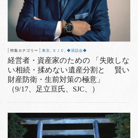
[ 特集カテゴリー ]
東京
,
ＳＪＣ
,
◆清話会◆
経営者・資産家のための 「失敗しな
い相続・揉めない遺産分割と 賢い
財産防衛・生前対策の極意」
（9/17、足立亘氏、SJC、）