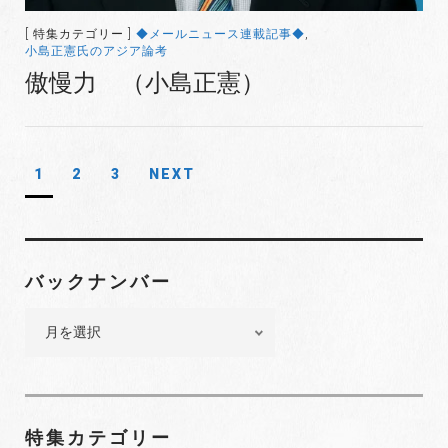
[ 特集カテゴリー ]
◆メールニュース連載記事◆
,
小島正憲氏のアジア論考
傲慢力 （小島正憲）
1
2
3
NEXT
投
稿
ナ
ビ
バックナンバー
ゲ
バ
ー
ッ
シ
ク
ョ
ナ
ン
ン
特集カテゴリー
バ