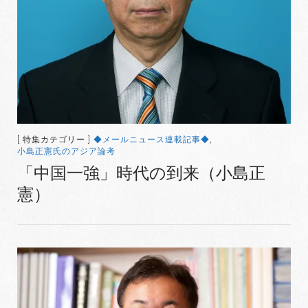
[ 特集カテゴリー ]
◆メールニュース連載記事◆
,
小島正憲氏のアジア論考
「中国一強」時代の到来（小島正
憲）