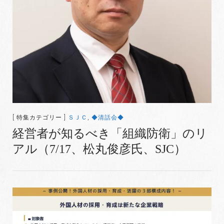
[ 特集カテゴリー ]
ＳＪＣ
,
◆清話会◆
経営者が知るべき「組織防衛」のリ
アル（7/17、松丸俊彦氏、SJC）