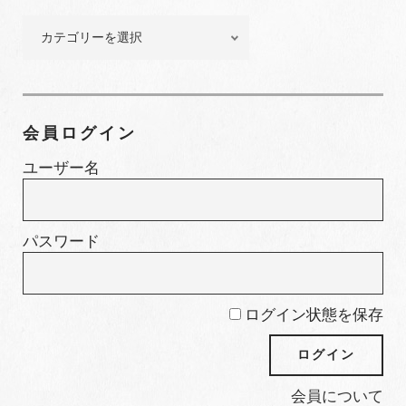
ー
特
集
カ
テ
ゴ
会員ログイン
リ
ー
ユーザー名
パスワード
ログイン状態を保存
会員について