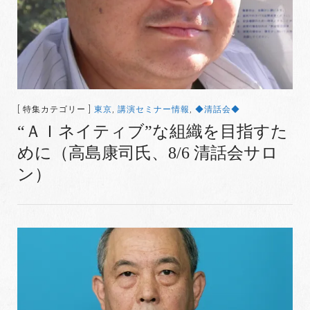
[ 特集カテゴリー ]
東京
,
講演セミナー情報
,
◆清話会◆
“ＡＩネイティブ”な組織を目指すた
めに（高島康司氏、8/6 清話会サロ
ン）