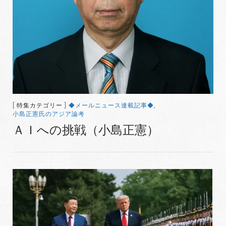
[ 特集カテゴリー ]
◆メールニュース連載記事◆
,
小島正憲氏のアジア論考
ＡＩへの挑戦（小島正憲）