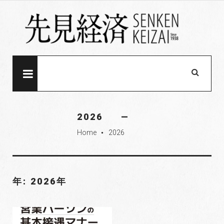
S
k
i
p
t
o
MENU
c
o
n
2026
t
Home
2026
e
fiber_manual_record
n
t
年: 2026年