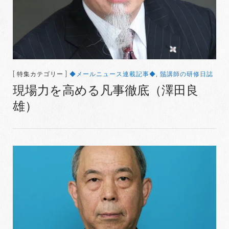
[ 特集カテゴリー ]
◆メールニュース連載記事◆
,
鬚講師の研修日誌
現場力を高める凡事徹底（澤田良
雄）